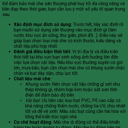
Để đảm bảo mái che sân thượng phát huy tối đa công năng và
bền đẹp theo thời gian, bạn cần lưu ý một số yếu tố quan trọng
sau:
Xác định mục đích sử dụng:
Trước hết, hãy xác định rõ
bạn muốn sử dụng sân thượng vào mục đích gì (làm
vườn, khu vực ăn uống, thư giãn, phơi đồ…). Điều này sẽ
giúp bạn chọn loại mái che có kích thước, kiểu dáng và
chất liệu phù hợp nhất.
Đánh giá điều kiện thời tiết:
Vị trí địa lý và điều kiện
thời tiết tại khu vực bạn sinh sống ảnh hưởng lớn đến
việc lựa chọn vật liệu. Nếu khu vực thường xuyên có gió
lớn, mưa bão, bạn cần chọn mái che có khung sườn chắc
chắn và bạt dày dặn, chịu lực tốt.
Chất liệu mái che:
Khung sườn:
Nên chọn vật liệu chống gỉ sét như
thép không gỉ, nhôm hợp kim hoặc sắt sơn tĩnh
điện để đảm bảo độ bền.
Vải bạt:
Ưu tiên các loại bạt PVC, PE cao cấp có
khả năng chống thấm nước, chống tia UV, chịu nhiệt
tốt và dễ vệ sinh. Màu sắc bạt cũng cần hài hòa với
tổng thể kiến trúc ngôi nhà.
Cơ chế hoạt động:
Mái che di động có thể điều khiển
bằng tay hoặc motor tự động. Mái che tự động tiện lợi