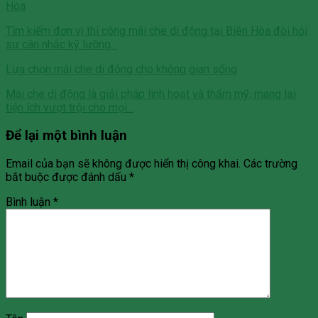
Hòa
Tìm kiếm đơn vị thi công mái che di động tại Biên Hòa đòi hỏi
sự cân nhắc kỹ lưỡng...
Lựa chọn mái che di động cho không gian sống
Mái che di động là giải pháp linh hoạt và thẩm mỹ, mang lại
tiện ích vượt trội cho mọi...
Để lại một bình luận
Email của bạn sẽ không được hiển thị công khai.
Các trường
bắt buộc được đánh dấu
*
Bình luận
*