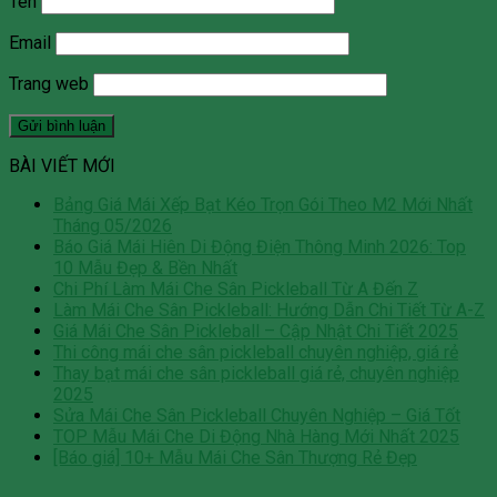
Tên
Email
Trang web
BÀI VIẾT MỚI
Bảng Giá Mái Xếp Bạt Kéo Trọn Gói Theo M2 Mới Nhất
Tháng 05/2026
Báo Giá Mái Hiên Di Động Điện Thông Minh 2026: Top
10 Mẫu Đẹp & Bền Nhất
Chi Phí Làm Mái Che Sân Pickleball Từ A Đến Z
Làm Mái Che Sân Pickleball: Hướng Dẫn Chi Tiết Từ A-Z
Giá Mái Che Sân Pickleball – Cập Nhật Chi Tiết 2025
Thi công mái che sân pickleball chuyên nghiệp, giá rẻ
Thay bạt mái che sân pickleball giá rẻ, chuyên nghiệp
2025
Sửa Mái Che Sân Pickleball Chuyên Nghiệp – Giá Tốt
TOP Mẫu Mái Che Di Động Nhà Hàng Mới Nhất 2025
[Báo giá] 10+ Mẫu Mái Che Sân Thượng Rẻ Đẹp