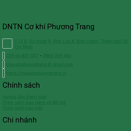
DNTN Cơ khí Phương Trang
F13 Đ. Sư Đoàn 9, Vĩnh Lộc A, Bình Chánh, Thành phố Hồ
Chí Minh
028 66 841 507
-
0966 059 466
maixepphuongtrang @ gmail.com
https://maixepphuongtrang.vn
Chính sách
Hướng dẫn thanh toán
Chính sách giao hàng và đổi trả
Chính sách bảo mật
Chi nhánh