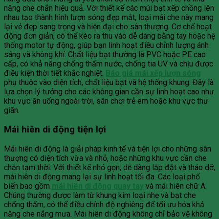
năng che chắn hiệu quả. Với thiết kế các múi bạt xếp chồng lên
nhau tạo thành hình lượn sóng đẹp mắt, loại mái che này mang
lại vẻ đẹp sang trọng và hiện đại cho sân thượng. Cơ chế hoạt
động đơn giản, có thể kéo ra thu vào dễ dàng bằng tay hoặc hệ
thống motor tự động, giúp bạn linh hoạt điều chỉnh lượng ánh
sáng và không khí. Chất liệu bạt thường là PVC hoặc PE cao
cấp, có khả năng chống thấm nước, chống tia UV và chịu được
điều kiện thời tiết khắc nghiệt.
Báo giá mái xếp lượn sóng
phụ thuộc vào diện tích, chất liệu bạt và hệ thống khung. Đây là
lựa chọn lý tưởng cho các không gian cần sự linh hoạt cao như
khu vực ăn uống ngoài trời, sân chơi trẻ em hoặc khu vực thư
giãn.
Mái hiên di động tiện lợi
Mái hiên di động là giải pháp kinh tế và tiện lợi cho những sân
thượng có diện tích vừa và nhỏ, hoặc những khu vực cần che
chắn tạm thời. Với thiết kế nhỏ gọn, dễ dàng lắp đặt và tháo dỡ,
mái hiên di động mang lại sự linh hoạt tối đa. Các loại phổ
biến bao gồm
mái hiên di động quay tay
và mái hiên chữ A.
Chúng thường được làm từ khung kim loại nhẹ và bạt che
chống thấm, có thể điều chỉnh độ nghiêng để tối ưu hóa khả
năng che nắng mưa. Mái hiên di động không chỉ bảo vệ không