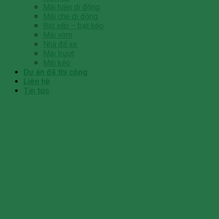
Mái hiên di động
Mái che di động
Bạt xếp – bạt kéo
Mái vòm
Nhà để xe
Mái trượt
Mái kéo
Dự án đã thi công
Liên hệ
Tin tức