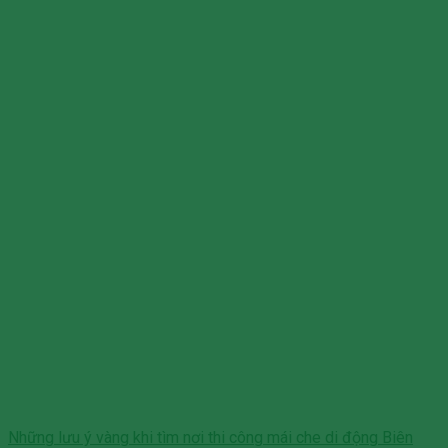
Những lưu ý vàng khi tìm nơi thi công mái che di động Biên