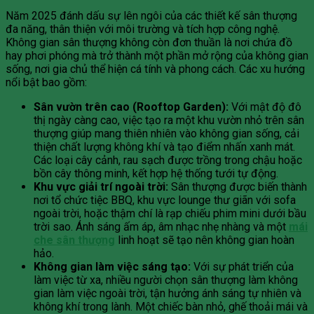
Năm 2025 đánh dấu sự lên ngôi của các thiết kế sân thượng
đa năng, thân thiện với môi trường và tích hợp công nghệ.
Không gian sân thượng không còn đơn thuần là nơi chứa đồ
hay phơi phóng mà trở thành một phần mở rộng của không gian
sống, nơi gia chủ thể hiện cá tính và phong cách. Các xu hướng
nổi bật bao gồm:
Sân vườn trên cao (Rooftop Garden):
Với mật độ đô
thị ngày càng cao, việc tạo ra một khu vườn nhỏ trên sân
thượng giúp mang thiên nhiên vào không gian sống, cải
thiện chất lượng không khí và tạo điểm nhấn xanh mát.
Các loại cây cảnh, rau sạch được trồng trong chậu hoặc
bồn cây thông minh, kết hợp hệ thống tưới tự động.
Khu vực giải trí ngoài trời:
Sân thượng được biến thành
nơi tổ chức tiệc BBQ, khu vực lounge thư giãn với sofa
ngoài trời, hoặc thậm chí là rạp chiếu phim mini dưới bầu
trời sao. Ánh sáng ấm áp, âm nhạc nhẹ nhàng và một
mái
che sân thượng
linh hoạt sẽ tạo nên không gian hoàn
hảo.
Không gian làm việc sáng tạo:
Với sự phát triển của
làm việc từ xa, nhiều người chọn sân thượng làm không
gian làm việc ngoài trời, tận hưởng ánh sáng tự nhiên và
không khí trong lành. Một chiếc bàn nhỏ, ghế thoải mái và