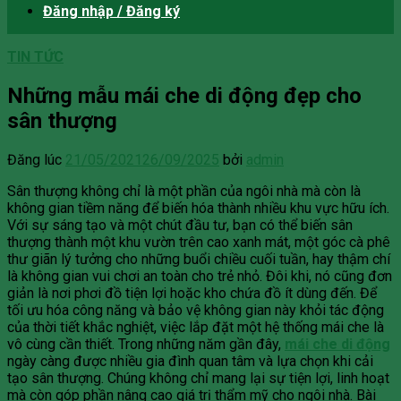
Đăng nhập / Đăng ký
TIN TỨC
Những mẫu mái che di động đẹp cho
sân thượng
Đăng lúc
21/05/2021
26/09/2025
bởi
admin
Sân thượng không chỉ là một phần của ngôi nhà mà còn là
không gian tiềm năng để biến hóa thành nhiều khu vực hữu ích.
Với sự sáng tạo và một chút đầu tư, bạn có thể biến sân
thượng thành một khu vườn trên cao xanh mát, một góc cà phê
thư giãn lý tưởng cho những buổi chiều cuối tuần, hay thậm chí
là không gian vui chơi an toàn cho trẻ nhỏ. Đôi khi, nó cũng đơn
giản là nơi phơi đồ tiện lợi hoặc kho chứa đồ ít dùng đến. Để
tối ưu hóa công năng và bảo vệ không gian này khỏi tác động
của thời tiết khắc nghiệt, việc lắp đặt một hệ thống mái che là
vô cùng cần thiết. Trong những năm gần đây,
mái che di động
ngày càng được nhiều gia đình quan tâm và lựa chọn khi cải
tạo sân thượng. Chúng không chỉ mang lại sự tiện lợi, linh hoạt
mà còn góp phần nâng cao giá trị thẩm mỹ cho ngôi nhà. Bài