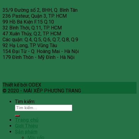
35/9 Đường số 2, BHH, Q. Bình Tân
236 Pasteur, Quận 3, TP. HCM
99 Hồ Bá Kiện F.15 Q.10
32 Bình Thới, Q.11, TP. HCM
47 Xuân Thủy, Q.2, TP. HCM
Các quận: Q.4, Q.5, Q.6, Q.7, Q.8, Q.9
92 Hạ Long, TP. Vũng Tàu
154 Đại Từ - Q. Hoàng Mai - Hà Nội
179 Đình Thôn - Mỹ Đình - Hà Nội
Thiết kế bởi ODEX
© 2020 - MÁI XẾP PHƯƠNG TRANG
Tìm kiếm:
Trang chủ
Giới Thiệu
Sản phẩm
Mái xếp