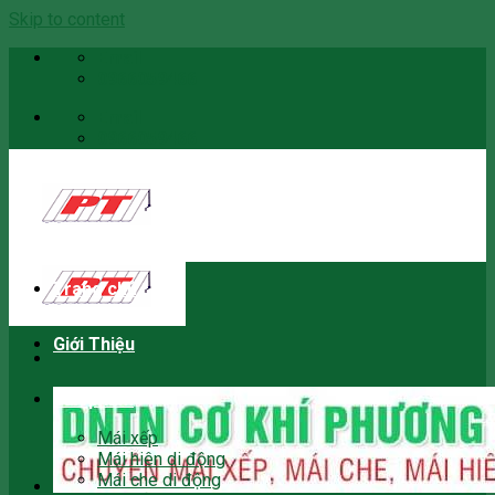
Skip to content
Email
0966059466
Email
0966059466
Trang chủ
Giới Thiệu
Sản phẩm
Mái xếp
Mái hiên di động
Mái che di động