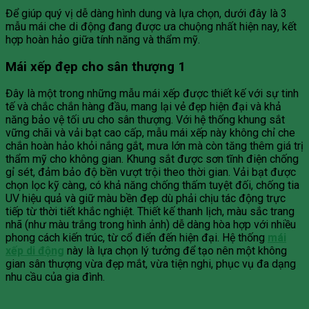
Để giúp quý vị dễ dàng hình dung và lựa chọn, dưới đây là 3
mẫu mái che di động đang được ưa chuộng nhất hiện nay, kết
hợp hoàn hảo giữa tính năng và thẩm mỹ.
Mái xếp đẹp cho sân thượng 1
Đây là một trong những mẫu mái xếp được thiết kế với sự tinh
tế và chắc chắn hàng đầu, mang lại vẻ đẹp hiện đại và khả
năng bảo vệ tối ưu cho sân thượng. Với hệ thống khung sắt
vững chãi và vải bạt cao cấp, mẫu mái xếp này không chỉ che
chắn hoàn hảo khỏi nắng gắt, mưa lớn mà còn tăng thêm giá trị
thẩm mỹ cho không gian. Khung sắt được sơn tĩnh điện chống
gỉ sét, đảm bảo độ bền vượt trội theo thời gian. Vải bạt được
chọn lọc kỹ càng, có khả năng chống thấm tuyệt đối, chống tia
UV hiệu quả và giữ màu bền đẹp dù phải chịu tác động trực
tiếp từ thời tiết khắc nghiệt. Thiết kế thanh lịch, màu sắc trang
nhã (như màu trắng trong hình ảnh) dễ dàng hòa hợp với nhiều
phong cách kiến trúc, từ cổ điển đến hiện đại. Hệ thống
mái
xếp di động
này là lựa chọn lý tưởng để tạo nên một không
gian sân thượng vừa đẹp mắt, vừa tiện nghi, phục vụ đa dạng
nhu cầu của gia đình.