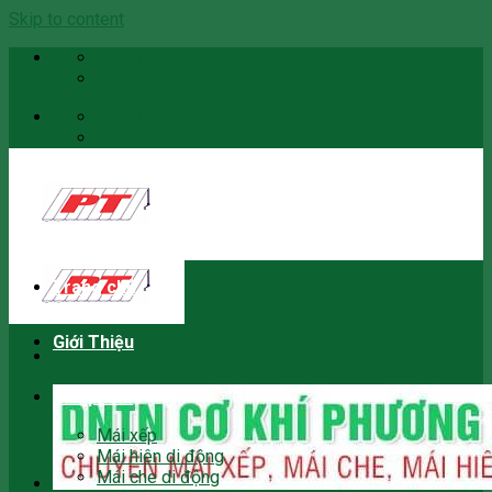
Skip to content
Email
0966059466
Email
0966059466
Trang chủ
Giới Thiệu
Sản phẩm
Mái xếp
Mái hiên di động
Mái che di động