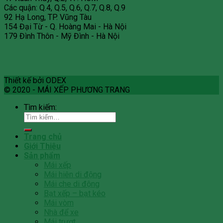
Các quận: Q.4, Q.5, Q.6, Q.7, Q.8, Q.9
92 Hạ Long, TP. Vũng Tàu
154 Đại Từ - Q. Hoàng Mai - Hà Nội
179 Đình Thôn - Mỹ Đình - Hà Nội
Thiết kế bởi ODEX
© 2020 - MÁI XẾP PHƯƠNG TRANG
Tìm kiếm:
Trang chủ
Giới Thiệu
Sản phẩm
Mái xếp
Mái hiên di động
Mái che di động
Bạt xếp – bạt kéo
Mái vòm
Nhà để xe
Mái trượt