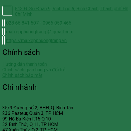
F13 Đ. Sư Đoàn 9, Vĩnh Lộc A, Bình Chánh, Thành phố Hồ
Chí Minh
028 66 841 507
-
0966 059 466
maixepphuongtrang @ gmail.com
https://maixepphuongtrang.vn
Chính sách
Hướng dẫn thanh toán
Chính sách giao hàng và đổi trả
Chính sách bảo mật
Chi nhánh
35/9 Đường số 2, BHH, Q. Bình Tân
236 Pasteur, Quận 3, TP. HCM
99 Hồ Bá Kiện F.15 Q.10
32 Bình Thới, Q.11, TP. HCM
47 Xuân Thủy, Q.2, TP. HCM