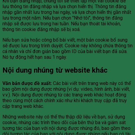
Khi bạn đăng nhập, chúng tôi sẽ thiết lập một vài cookie để
lưu thông tin đăng nhập và lựa chọn hiển thị. Thông tin đăng
nhập gần nhất lưu trong hai ngày, và lựa chọn hiển thị gần nhất
lưu trong một năm. Nếu bạn chọn "Nhớ tôi", thông tin đăng
nhập sẽ được lưu trong hai tuần. Nếu bạn thoát tài khoản,
thông tin cookie đăng nhập sẽ bị xoá.
Nếu bạn sửa hoặc công bố bài viết, một bản cookie bổ sung
sẽ được lưu trong trình duyệt. Cookie này không chứa thông tin
cá nhân và chỉ đơn giản bao gồm ID của bài viết bạn đã sửa.
Nó tự động hết hạn sau 1 ngày.
Nội dung nhúng từ website khác
Văn bản được đề xuất:
Các bài viết trên trang web này có thể
bao gồm nội dung được nhúng (ví dụ: video, hình ảnh, bài viết,
v.v.). Nội dung được nhúng từ các trang web khác hoạt động
theo cùng một cách chính xác như khi khách truy cập đã truy
cập trang web khác.
Những website này có thể thu thập dữ liệu về bạn, sử dụng
cookie, nhúng các trình theo dõi của bên thứ ba và giám sát
tương tác của bạn với nội dung được nhúng đó, bao gồm theo
dõi tương tác của bạn với nội dung được nhúng nếu bạn có tài