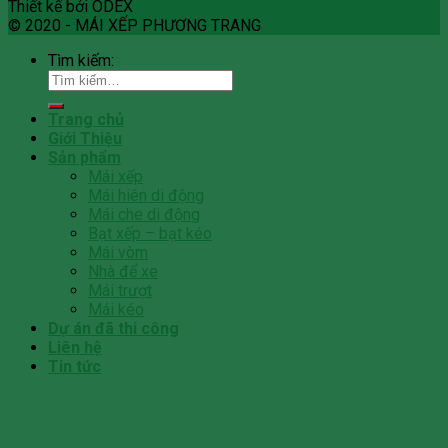
Thiết kế bởi ODEX
© 2020 - MÁI XẾP PHƯƠNG TRANG
Tìm kiếm:
Trang chủ
Giới Thiệu
Sản phẩm
Mái xếp
Mái hiên di động
Mái che di động
Bạt xếp – bạt kéo
Mái vòm
Nhà để xe
Mái trượt
Mái kéo
Dự án đã thi công
Liên hệ
Tin tức