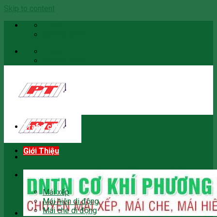
Skip to content
Email
0966059466
Email
0966059466
Trang chủ
Giới Thiệu
Sản phẩm
Mái xếp
Mái hiên di động
Mái che di động