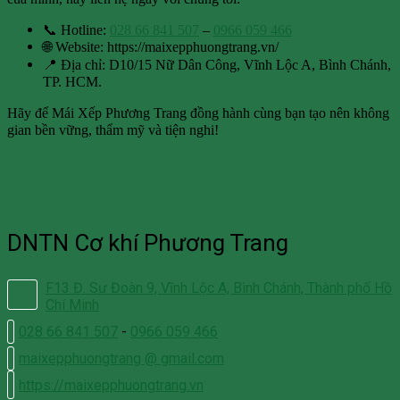
📞 Hotline:
028 66 841 507
–
0966 059 466
🌐 Website: https://maixepphuongtrang.vn/
📍 Địa chỉ: D10/15 Nữ Dân Công, Vĩnh Lộc A, Bình Chánh,
TP. HCM.
Hãy để Mái Xếp Phương Trang đồng hành cùng bạn tạo nên không
gian bền vững, thẩm mỹ và tiện nghi!
DNTN Cơ khí Phương Trang
F13 Đ. Sư Đoàn 9, Vĩnh Lộc A, Bình Chánh, Thành phố Hồ
Chí Minh
028 66 841 507
-
0966 059 466
maixepphuongtrang @ gmail.com
https://maixepphuongtrang.vn