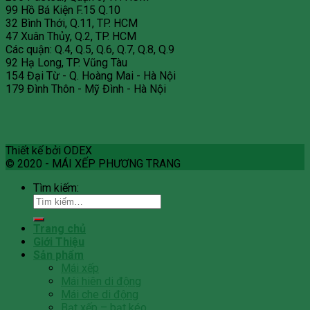
99 Hồ Bá Kiện F.15 Q.10
32 Bình Thới, Q.11, TP. HCM
47 Xuân Thủy, Q.2, TP. HCM
Các quận: Q.4, Q.5, Q.6, Q.7, Q.8, Q.9
92 Hạ Long, TP. Vũng Tàu
154 Đại Từ - Q. Hoàng Mai - Hà Nội
179 Đình Thôn - Mỹ Đình - Hà Nội
Thiết kế bởi ODEX
© 2020 - MÁI XẾP PHƯƠNG TRANG
Tìm kiếm:
Trang chủ
Giới Thiệu
Sản phẩm
Mái xếp
Mái hiên di động
Mái che di động
Bạt xếp – bạt kéo