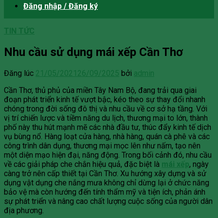
Đăng nhập / Đăng ký
TIN TỨC
Nhu cầu sử dụng mái xếp Cần Thơ
Đăng lúc
21/05/2021
26/09/2025
bởi
admin
Cần Thơ, thủ phủ của miền Tây Nam Bộ, đang trải qua giai
đoạn phát triển kinh tế vượt bậc, kéo theo sự thay đổi nhanh
chóng trong đời sống đô thị và nhu cầu về cơ sở hạ tầng. Với
vị trí chiến lược và tiềm năng du lịch, thương mại to lớn, thành
phố này thu hút mạnh mẽ các nhà đầu tư, thúc đẩy kinh tế dịch
vụ bùng nổ. Hàng loạt cửa hàng, nhà hàng, quán cà phê và các
công trình dân dụng, thương mại mọc lên như nấm, tạo nên
một diện mạo hiện đại, năng động. Trong bối cảnh đó, nhu cầu
về các giải pháp che chắn hiệu quả, đặc biệt là
mái xếp
, ngày
càng trở nên cấp thiết tại Cần Thơ. Xu hướng xây dựng và sử
dụng vật dụng che nắng mưa không chỉ dừng lại ở chức năng
bảo vệ mà còn hướng đến tính thẩm mỹ và tiện ích, phản ánh
sự phát triển và nâng cao chất lượng cuộc sống của người dân
địa phương.