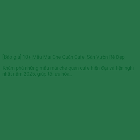
[Báo giá] 10+ Mẫu Mái Che Quán Cafe, Sân Vườn Rẻ Đẹp
Khám phá những mẫu mái che quán cafe hiện đại và tiện nghi
nhất năm 2025, giúp tối ưu hóa...