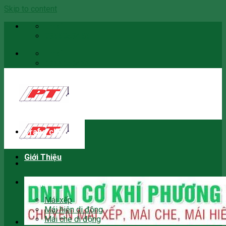
Skip to content
Email
0966059466
Email
0966059466
Trang chủ
Giới Thiệu
Sản phẩm
Mái xếp
Mái hiên di động
Mái che di động