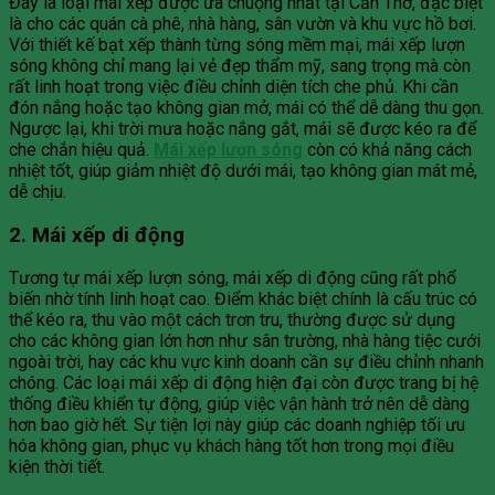
Đây là loại mái xếp được ưa chuộng nhất tại Cần Thơ, đặc biệt
là cho các quán cà phê, nhà hàng, sân vườn và khu vực hồ bơi.
Với thiết kế bạt xếp thành từng sóng mềm mại, mái xếp lượn
sóng không chỉ mang lại vẻ đẹp thẩm mỹ, sang trọng mà còn
rất linh hoạt trong việc điều chỉnh diện tích che phủ. Khi cần
đón nắng hoặc tạo không gian mở, mái có thể dễ dàng thu gọn.
Ngược lại, khi trời mưa hoặc nắng gắt, mái sẽ được kéo ra để
che chắn hiệu quả.
Mái xếp lượn sóng
còn có khả năng cách
nhiệt tốt, giúp giảm nhiệt độ dưới mái, tạo không gian mát mẻ,
dễ chịu.
2. Mái xếp di động
Tương tự mái xếp lượn sóng, mái xếp di động cũng rất phổ
biến nhờ tính linh hoạt cao. Điểm khác biệt chính là cấu trúc có
thể kéo ra, thu vào một cách trơn tru, thường được sử dụng
cho các không gian lớn hơn như sân trường, nhà hàng tiệc cưới
ngoài trời, hay các khu vực kinh doanh cần sự điều chỉnh nhanh
chóng. Các loại mái xếp di động hiện đại còn được trang bị hệ
thống điều khiển tự động, giúp việc vận hành trở nên dễ dàng
hơn bao giờ hết. Sự tiện lợi này giúp các doanh nghiệp tối ưu
hóa không gian, phục vụ khách hàng tốt hơn trong mọi điều
kiện thời tiết.