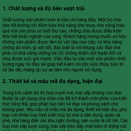
1. Chất lượng và độ bền vượt trội
Chất lượng sản phẩm luôn là tiêu chí hàng đầu. Một bộ mái
che tốt không chỉ đảm bảo khả năng che mưa, che nắng hiệu
quả mà còn phải có tuổi thọ cao, chống chịu được điều kiện
thời tiết khắc nghiệt của vùng. Khách hàng mong muốn sở hữu
những sản phẩm được làm từ vật liệu cao cấp, có khả năng
chống ăn mòn, gỉ sét tốt, đặc biệt là với khung sắt. Bạt che
phải có khả năng chống tia UV, chống thấm dột tuyệt đối và
chịu được sức gió mạnh. Việc đầu tư vào một sản phẩm chất
lượng ngay từ đầu sẽ giúp tiết kiệm chi phí sửa chữa, bảo trì
về lâu dài, mang lại sự an tâm cho người sử dụng.
2. Thiết kế và mẫu mã đa dạng, hiện đại
Trong bối cảnh đô thị hóa mạnh mẽ, mái xếp không còn đơn
thuần là vật dụng che chắn mà đã trở thành một phần của kiến
trúc tổng thể, góp phần tạo nên vẻ đẹp và phong cách cho
không gian. Nhu cầu về mẫu mã đa dạng, thiết kế hiện đại, phù
hợp với nhiều loại hình kiến trúc từ nhà ở dân dụng, quán cà
phê, nhà hàng đến các khu nghỉ dưỡng, sân vườn là rất lớn. Các
loại mái xếp lượn sóng, mái xếp kéo dây, mái hiên di động với