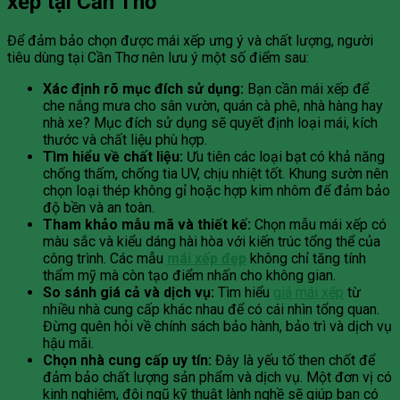
xếp tại Cần Thơ
Để đảm bảo chọn được mái xếp ưng ý và chất lượng, người
tiêu dùng tại Cần Thơ nên lưu ý một số điểm sau:
Xác định rõ mục đích sử dụng:
Bạn cần mái xếp để
che nắng mưa cho sân vườn, quán cà phê, nhà hàng hay
nhà xe? Mục đích sử dụng sẽ quyết định loại mái, kích
thước và chất liệu phù hợp.
Tìm hiểu về chất liệu:
Ưu tiên các loại bạt có khả năng
chống thấm, chống tia UV, chịu nhiệt tốt. Khung sườn nên
chọn loại thép không gỉ hoặc hợp kim nhôm để đảm bảo
độ bền và an toàn.
Tham khảo mẫu mã và thiết kế:
Chọn mẫu mái xếp có
màu sắc và kiểu dáng hài hòa với kiến trúc tổng thể của
công trình. Các mẫu
mái xếp đẹp
không chỉ tăng tính
thẩm mỹ mà còn tạo điểm nhấn cho không gian.
So sánh giá cả và dịch vụ:
Tìm hiểu
giá mái xếp
từ
nhiều nhà cung cấp khác nhau để có cái nhìn tổng quan.
Đừng quên hỏi về chính sách bảo hành, bảo trì và dịch vụ
hậu mãi.
Chọn nhà cung cấp uy tín:
Đây là yếu tố then chốt để
đảm bảo chất lượng sản phẩm và dịch vụ. Một đơn vị có
kinh nghiệm, đội ngũ kỹ thuật lành nghề sẽ giúp bạn có