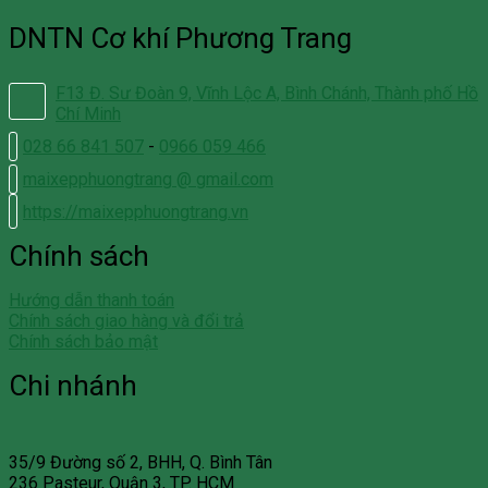
DNTN Cơ khí Phương Trang
F13 Đ. Sư Đoàn 9, Vĩnh Lộc A, Bình Chánh, Thành phố Hồ
Chí Minh
028 66 841 507
-
0966 059 466
maixepphuongtrang @ gmail.com
https://maixepphuongtrang.vn
Chính sách
Hướng dẫn thanh toán
Chính sách giao hàng và đổi trả
Chính sách bảo mật
Chi nhánh
35/9 Đường số 2, BHH, Q. Bình Tân
236 Pasteur, Quận 3, TP. HCM