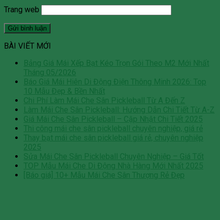
Trang web
BÀI VIẾT MỚI
Bảng Giá Mái Xếp Bạt Kéo Trọn Gói Theo M2 Mới Nhất
Tháng 05/2026
Báo Giá Mái Hiên Di Động Điện Thông Minh 2026: Top
10 Mẫu Đẹp & Bền Nhất
Chi Phí Làm Mái Che Sân Pickleball Từ A Đến Z
Làm Mái Che Sân Pickleball: Hướng Dẫn Chi Tiết Từ A-Z
Giá Mái Che Sân Pickleball – Cập Nhật Chi Tiết 2025
Thi công mái che sân pickleball chuyên nghiệp, giá rẻ
Thay bạt mái che sân pickleball giá rẻ, chuyên nghiệp
2025
Sửa Mái Che Sân Pickleball Chuyên Nghiệp – Giá Tốt
TOP Mẫu Mái Che Di Động Nhà Hàng Mới Nhất 2025
[Báo giá] 10+ Mẫu Mái Che Sân Thượng Rẻ Đẹp