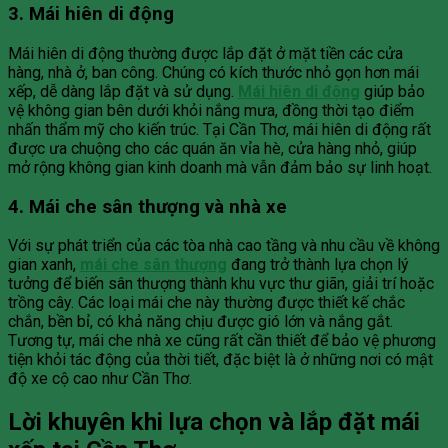
3. Mái hiên di động
Mái hiên di động thường được lắp đặt ở mặt tiền các cửa
hàng, nhà ở, ban công. Chúng có kích thước nhỏ gọn hơn mái
xếp, dễ dàng lắp đặt và sử dụng.
Mái hiên di động
giúp bảo
vệ không gian bên dưới khỏi nắng mưa, đồng thời tạo điểm
nhấn thẩm mỹ cho kiến trúc. Tại Cần Thơ, mái hiên di động rất
được ưa chuộng cho các quán ăn vỉa hè, cửa hàng nhỏ, giúp
mở rộng không gian kinh doanh mà vẫn đảm bảo sự linh hoạt.
4. Mái che sân thượng và nhà xe
Với sự phát triển của các tòa nhà cao tầng và nhu cầu về không
gian xanh,
mái che sân thượng
đang trở thành lựa chọn lý
tưởng để biến sân thượng thành khu vực thư giãn, giải trí hoặc
trồng cây. Các loại mái che này thường được thiết kế chắc
chắn, bền bỉ, có khả năng chịu được gió lớn và nắng gắt.
Tương tự, mái che nhà xe cũng rất cần thiết để bảo vệ phương
tiện khỏi tác động của thời tiết, đặc biệt là ở những nơi có mật
độ xe cộ cao như Cần Thơ.
Lời khuyên khi lựa chọn và lắp đặt mái