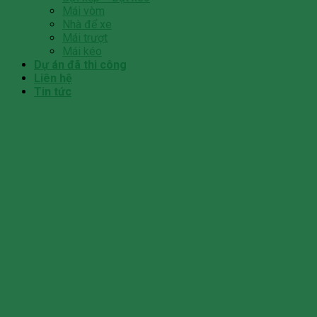
Mái vòm
Nhà để xe
Mái trượt
Mái kéo
Dự án đã thi công
Liên hệ
Tin tức