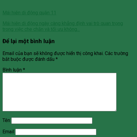
Mái hiên di động quận 11
Mái hiên di động ngày càng khẳng định vai trò quan trọng
trong việc che chắn và tối ưu không...
Để lại một bình luận
Email của bạn sẽ không được hiển thị công khai.
Các trường
bắt buộc được đánh dấu
*
Bình luận
*
Tên
Email