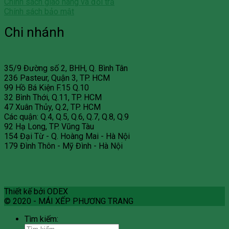
Chính sách giao hàng và đổi trả
Chính sách bảo mật
Chi nhánh
35/9 Đường số 2, BHH, Q. Bình Tân
236 Pasteur, Quận 3, TP. HCM
99 Hồ Bá Kiện F.15 Q.10
32 Bình Thới, Q.11, TP. HCM
47 Xuân Thủy, Q.2, TP. HCM
Các quận: Q.4, Q.5, Q.6, Q.7, Q.8, Q.9
92 Hạ Long, TP. Vũng Tàu
154 Đại Từ - Q. Hoàng Mai - Hà Nội
179 Đình Thôn - Mỹ Đình - Hà Nội
Thiết kế bởi ODEX
© 2020 - MÁI XẾP PHƯƠNG TRANG
Tìm kiếm: