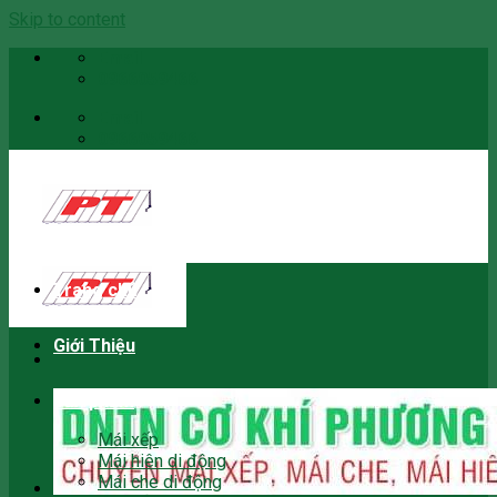
Skip to content
Email
0966059466
Email
0966059466
Trang chủ
Giới Thiệu
Sản phẩm
Mái xếp
Mái hiên di động
Mái che di động