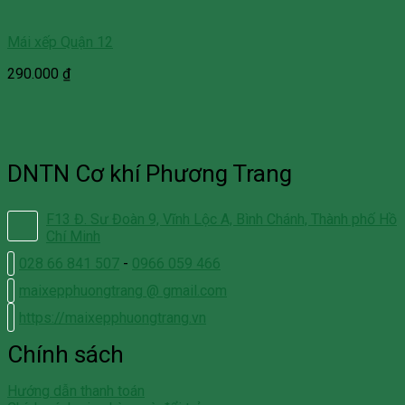
Mái xếp Quận 12
290.000
₫
DNTN Cơ khí Phương Trang
F13 Đ. Sư Đoàn 9, Vĩnh Lộc A, Bình Chánh, Thành phố Hồ
Chí Minh
028 66 841 507
-
0966 059 466
maixepphuongtrang @ gmail.com
https://maixepphuongtrang.vn
Chính sách
Hướng dẫn thanh toán