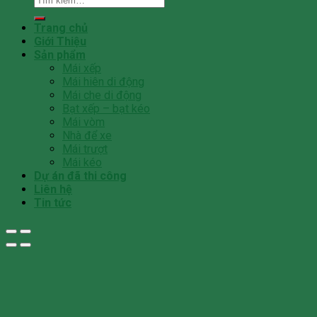
Trang chủ
Giới Thiệu
Sản phẩm
Mái xếp
Mái hiên di động
Mái che di động
Bạt xếp – bạt kéo
Mái vòm
Nhà để xe
Mái trượt
Mái kéo
Dự án đã thi công
Liên hệ
Tin tức