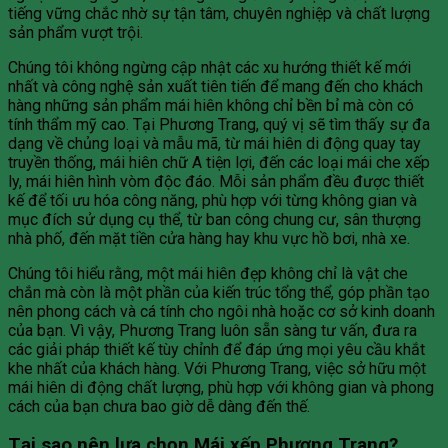
tiếng vững chắc nhờ sự tận tâm, chuyên nghiệp và chất lượng
sản phẩm vượt trội.
Chúng tôi không ngừng cập nhật các xu hướng thiết kế mới
nhất và công nghệ sản xuất tiên tiến để mang đến cho khách
hàng những sản phẩm mái hiên không chỉ bền bỉ mà còn có
tính thẩm mỹ cao. Tại Phương Trang, quý vị sẽ tìm thấy sự đa
dạng về chủng loại và mẫu mã, từ mái hiên di động quay tay
truyền thống, mái hiên chữ A tiện lợi, đến các loại mái che xếp
ly, mái hiên hình vòm độc đáo. Mỗi sản phẩm đều được thiết
kế để tối ưu hóa công năng, phù hợp với từng không gian và
mục đích sử dụng cụ thể, từ ban công chung cư, sân thượng
nhà phố, đến mặt tiền cửa hàng hay khu vực hồ bơi, nhà xe.
Chúng tôi hiểu rằng, một mái hiên đẹp không chỉ là vật che
chắn mà còn là một phần của kiến trúc tổng thể, góp phần tạo
nên phong cách và cá tính cho ngôi nhà hoặc cơ sở kinh doanh
của bạn. Vì vậy, Phương Trang luôn sẵn sàng tư vấn, đưa ra
các giải pháp thiết kế tùy chỉnh để đáp ứng mọi yêu cầu khắt
khe nhất của khách hàng. Với Phương Trang, việc sở hữu một
mái hiên di động chất lượng, phù hợp với không gian và phong
cách của bạn chưa bao giờ dễ dàng đến thế.
Tại sao nên lựa chọn Mái xếp Phương Trang?