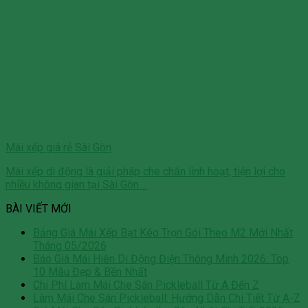
Mái xếp giá rẻ Sài Gòn
Mái xếp di động là giải pháp che chắn linh hoạt, tiện lợi cho
nhiều không gian tại Sài Gòn....
BÀI VIẾT MỚI
Bảng Giá Mái Xếp Bạt Kéo Trọn Gói Theo M2 Mới Nhất
Tháng 05/2026
Báo Giá Mái Hiên Di Động Điện Thông Minh 2026: Top
10 Mẫu Đẹp & Bền Nhất
Chi Phí Làm Mái Che Sân Pickleball Từ A Đến Z
Làm Mái Che Sân Pickleball: Hướng Dẫn Chi Tiết Từ A-Z