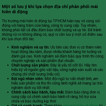
Một số lưu ý khi lựa chọn địa chỉ phân phối mái
hiên di động
Thị trường mái hiên di động tại TPHCM hiện nay vô cùng sôi
động với hàng trăm cửa hàng, công ty cung cấp. Tuy nhiên,
không phải tất cả đều đảm bảo chất lượng và uy tín. Để tránh
những rủi ro không đáng có, quý vị cần lưu ý một số điểm sau
khi lựa chọn đối tác:
Kinh nghiệm và uy tín:
Ưu tiên các đơn vị có thâm niên
hoạt động lâu năm, được nhiều khách hàng tin tưởng và
đánh giá cao. Kinh nghiệm sẽ đảm bảo quy trình thi công
chuyên nghiệp và sản phẩm đạt chuẩn.
Chất lượng sản phẩm:
Đây là yếu tố cốt lõi. Hãy tìm
hiểu kỹ về nguồn gốc vật liệu, công nghệ sản xuất và các
chứng chỉ chất lượng (nếu có).
Đội ngũ nhân viên:
Một đội ngũ tư vấn nhiệt tình, am
hiểu sản phẩm và thợ thi công lành nghề sẽ mang lại trải
nghiệm dịch vụ tốt nhất.
Chính sách bảo hành, hậu mãi:
Đảm bảo rằng đơn vị
cung cấp có chính sách bảo hành rõ ràng, hỗ trợ sửa
chữa và bảo dưỡng kịp thời.
Giá cả cạnh tranh:
Tham khảo
giá mái hiên di động
từ