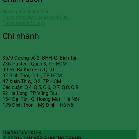
Hướng dẫn thanh toán
Chính sách giao hàng và đổi trả
Chính sách bảo mật
Chi nhánh
35/9 Đường số 2, BHH, Q. Bình Tân
236 Pasteur, Quận 3, TP. HCM
99 Hồ Bá Kiện F.15 Q.10
32 Bình Thới, Q.11, TP. HCM
47 Xuân Thủy, Q.2, TP. HCM
Các quận: Q.4, Q.5, Q.6, Q.7, Q.8, Q.9
92 Hạ Long, TP. Vũng Tàu
154 Đại Từ - Q. Hoàng Mai - Hà Nội
179 Đình Thôn - Mỹ Đình - Hà Nội
Thiết kế bởi ODEX
© 2020 - MÁI XẾP PHƯƠNG TRANG