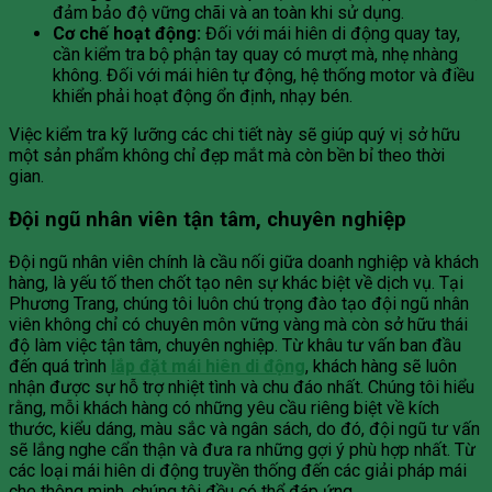
đảm bảo độ vững chãi và an toàn khi sử dụng.
Cơ chế hoạt động:
Đối với mái hiên di động quay tay,
cần kiểm tra bộ phận tay quay có mượt mà, nhẹ nhàng
không. Đối với mái hiên tự động, hệ thống motor và điều
khiển phải hoạt động ổn định, nhạy bén.
Việc kiểm tra kỹ lưỡng các chi tiết này sẽ giúp quý vị sở hữu
một sản phẩm không chỉ đẹp mắt mà còn bền bỉ theo thời
gian.
Đội ngũ nhân viên tận tâm, chuyên nghiệp
Đội ngũ nhân viên chính là cầu nối giữa doanh nghiệp và khách
hàng, là yếu tố then chốt tạo nên sự khác biệt về dịch vụ. Tại
Phương Trang, chúng tôi luôn chú trọng đào tạo đội ngũ nhân
viên không chỉ có chuyên môn vững vàng mà còn sở hữu thái
độ làm việc tận tâm, chuyên nghiệp. Từ khâu tư vấn ban đầu
đến quá trình
lắp đặt mái hiên di động
, khách hàng sẽ luôn
nhận được sự hỗ trợ nhiệt tình và chu đáo nhất. Chúng tôi hiểu
rằng, mỗi khách hàng có những yêu cầu riêng biệt về kích
thước, kiểu dáng, màu sắc và ngân sách, do đó, đội ngũ tư vấn
sẽ lắng nghe cẩn thận và đưa ra những gợi ý phù hợp nhất. Từ
các loại mái hiên di động truyền thống đến các giải pháp mái
che thông minh, chúng tôi đều có thể đáp ứng.