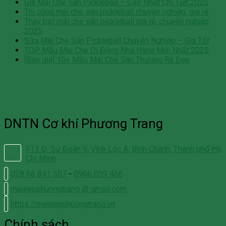
Giá Mái Che Sân Pickleball – Cập Nhật Chi Tiết 2025
Thi công mái che sân pickleball chuyên nghiệp, giá rẻ
Thay bạt mái che sân pickleball giá rẻ, chuyên nghiệp
2025
Sửa Mái Che Sân Pickleball Chuyên Nghiệp – Giá Tốt
TOP Mẫu Mái Che Di Động Nhà Hàng Mới Nhất 2025
[Báo giá] 10+ Mẫu Mái Che Sân Thượng Rẻ Đẹp
DNTN Cơ khí Phương Trang
F13 Đ. Sư Đoàn 9, Vĩnh Lộc A, Bình Chánh, Thành phố Hồ
Chí Minh
028 66 841 507
-
0966 059 466
maixepphuongtrang @ gmail.com
https://maixepphuongtrang.vn
Chính sách