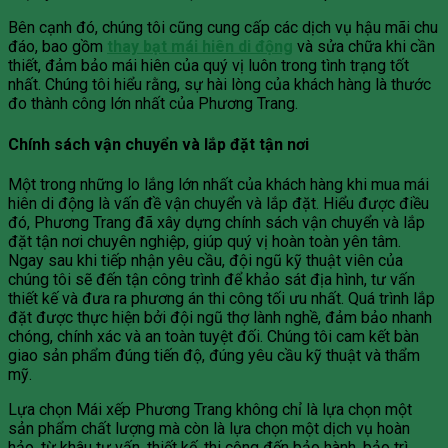
Bên cạnh đó, chúng tôi cũng cung cấp các dịch vụ hậu mãi chu
đáo, bao gồm
thay bạt mái hiên di động
và sửa chữa khi cần
thiết, đảm bảo mái hiên của quý vị luôn trong tình trạng tốt
nhất. Chúng tôi hiểu rằng, sự hài lòng của khách hàng là thước
đo thành công lớn nhất của Phương Trang.
Chính sách vận chuyển và lắp đặt tận nơi
Một trong những lo lắng lớn nhất của khách hàng khi mua mái
hiên di động là vấn đề vận chuyển và lắp đặt. Hiểu được điều
đó, Phương Trang đã xây dựng chính sách vận chuyển và lắp
đặt tận nơi chuyên nghiệp, giúp quý vị hoàn toàn yên tâm.
Ngay sau khi tiếp nhận yêu cầu, đội ngũ kỹ thuật viên của
chúng tôi sẽ đến tận công trình để khảo sát địa hình, tư vấn
thiết kế và đưa ra phương án thi công tối ưu nhất. Quá trình lắp
đặt được thực hiện bởi đội ngũ thợ lành nghề, đảm bảo nhanh
chóng, chính xác và an toàn tuyệt đối. Chúng tôi cam kết bàn
giao sản phẩm đúng tiến độ, đúng yêu cầu kỹ thuật và thẩm
mỹ.
Lựa chọn Mái xếp Phương Trang không chỉ là lựa chọn một
sản phẩm chất lượng mà còn là lựa chọn một dịch vụ hoàn
hảo, từ khâu tư vấn, thiết kế, thi công đến bảo hành, bảo trì.