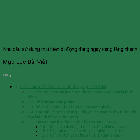
Nhu cầu sử dụng mái hiên di động đang ngày càng tăng nhanh
Mục Lục Bài Viết
Giới Thiệu Về Mái hiên di động tại TPHCM
Một số lưu ý khi lựa chọn địa chỉ phân phối mái hiên di
động
Chất lượng sản phẩm
Đội ngũ nhân viên tận tâm, chuyên nghiệp
Mái xếp Phương Trang – địa chỉ chuyên thiết kế, lắp đặt
mái hiên di động chất lượng
Tại sao nên lựa chọn Mái xếp Phương Trang?
Mái hiên di động được làm từ vật liệu cao cấp
Đội ngũ nhân viên chuyên nghiệp, nhiệt tình
Chính sách vận chuyển và lắp đặt tận nơi