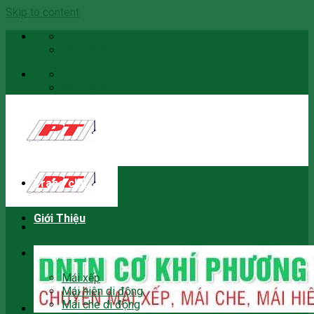
Skip to content
Email
0966059466
Email
0966059466
Trang chủ
Giới Thiệu
Sản phẩm
Mái xếp
Mái hiên di động
Mái che di động