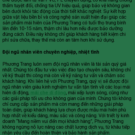
thấm tuyệt đối, chống tia UV hiệu quả, giúp bảo vệ không gian
bên dưới khỏi tác động của thời tiết khắc nghiệt. Sự kết hợp
giữa vật liệu bền bỉ và công nghệ sản xuất hiện đại giúp các
sản phẩm mái hiên của Phương Trang có tuổi thọ trung bình
lên đến 10-15 năm, thậm chí lâu hơn nếu được bảo dưỡng
đúng cách. Điều này không chỉ giúp khách hàng tiết kiệm chi
phí sửa chữa, thay thế mà còn an tâm hơn khi sử dụng.
Đội ngũ nhân viên chuyên nghiệp, nhiệt tình
Phương Trang luôn xem đội ngũ nhân viên là tài sản quý giá
nhất. Chúng tôi đầu tư vào việc đào tạo chuyên sâu, không chỉ
về kỹ thuật thi công mà còn về kỹ năng tư vấn và chăm sóc
khách hàng. Khi liên hệ với Phương Trang, quý vị sẽ được đội
ngũ nhân viên giàu kinh nghiệm tư vấn tận tình về các loại mái
hiên di động,
mái che di động
, mái xếp lượn sóng, cũng như
các giải pháp tối ưu cho không gian của mình. Chúng tôi không
chỉ cung cấp sản phẩm mà còn mang đến những giải pháp
toàn diện, giúp khách hàng lựa chọn được mẫu mái hiên phù
hợp nhất về kiểu dáng, màu sắc và công năng. Với triết lý kinh
doanh “Mang niềm vui đến mọi khách hàng”, Phương Trang
không ngừng nỗ lực nâng cao chất lượng dịch vụ, từ khâu tiếp
nhận yêu cầu đến hoàn thiện và bảo hành sản phẩm.