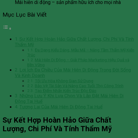
Mái hiên di động – sản phẩm hữu ích cho mọi nhà
Mục Lục Bài Viết
Sự Kết Hợp Hoàn Hảo Giữa Chất Lượng, Chi Phí Và Tính
Thẩm Mỹ
Đa Dạng Kiểu Dáng, Mẫu Mã – Nâng Tầm Thẩm Mỹ Kiến
Trúc
Mái Hiên Di Động – Giải Pháp Marketing Hiệu Quả và
Bền Vững
Lợi Ích Đa Chiều Của Mái Hiên Di Động Trong Đời Sống
Và Kinh Doanh
Tối Ưu Hóa Không Gian Sử Dụng
Bảo Vệ Tài Sản Và Nâng Cao Tuổi Thọ Công Trình
Tạo Điểm Nhấn Kiến Trúc Độc Đáo
Những Lưu Ý Khi Lựa Chọn Và Lắp Đặt Mái Hiên Di
Động Tại Huế
Tương Lai Của Mái Hiên Di Động Tại Huế
Sự Kết Hợp Hoàn Hảo Giữa Chất
Lượng, Chi Phí Và Tính Thẩm Mỹ