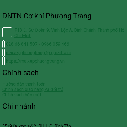
DNTN Cơ khí Phương Trang
F13 Đ. Sư Đoàn 9, Vĩnh Lộc A, Bình Chánh, Thành phố Hồ
Chí Minh
028 66 841 507
-
0966 059 466
maixepphuongtrang @ gmail.com
https://maixepphuongtrang.vn
Chính sách
Hướng dẫn thanh toán
Chính sách giao hàng và đổi trả
Chính sách bảo mật
Chi nhánh
35/9 Đường số 2, BHH, Q. Bình Tân