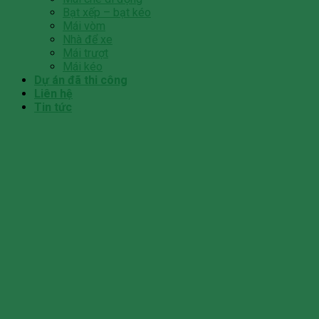
Bạt xếp – bạt kéo
Mái vòm
Nhà để xe
Mái trượt
Mái kéo
Dự án đã thi công
Liên hệ
Tin tức