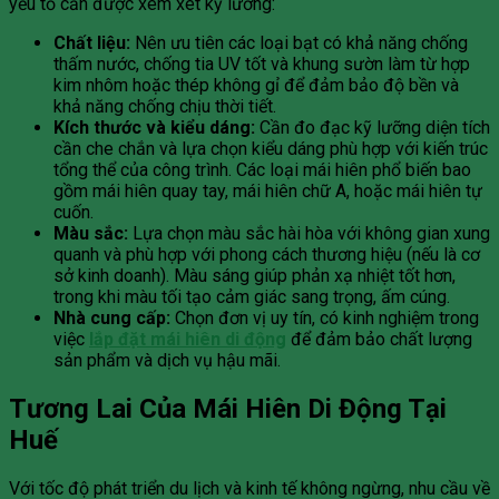
yếu tố cần được xem xét kỹ lưỡng:
Chất liệu:
Nên ưu tiên các loại bạt có khả năng chống
thấm nước, chống tia UV tốt và khung sườn làm từ hợp
kim nhôm hoặc thép không gỉ để đảm bảo độ bền và
khả năng chống chịu thời tiết.
Kích thước và kiểu dáng:
Cần đo đạc kỹ lưỡng diện tích
cần che chắn và lựa chọn kiểu dáng phù hợp với kiến trúc
tổng thể của công trình. Các loại mái hiên phổ biến bao
gồm mái hiên quay tay, mái hiên chữ A, hoặc mái hiên tự
cuốn.
Màu sắc:
Lựa chọn màu sắc hài hòa với không gian xung
quanh và phù hợp với phong cách thương hiệu (nếu là cơ
sở kinh doanh). Màu sáng giúp phản xạ nhiệt tốt hơn,
trong khi màu tối tạo cảm giác sang trọng, ấm cúng.
Nhà cung cấp:
Chọn đơn vị uy tín, có kinh nghiệm trong
việc
lắp đặt mái hiên di động
để đảm bảo chất lượng
sản phẩm và dịch vụ hậu mãi.
Tương Lai Của Mái Hiên Di Động Tại
Huế
Với tốc độ phát triển du lịch và kinh tế không ngừng, nhu cầu về