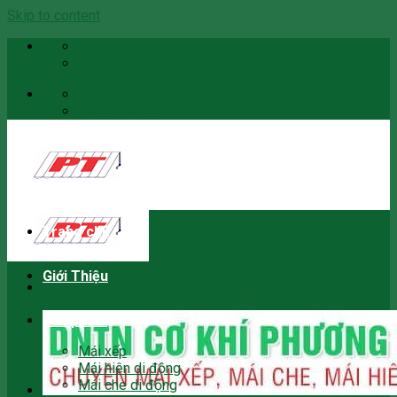
Skip to content
Email
0966059466
Email
0966059466
Trang chủ
Giới Thiệu
Sản phẩm
Mái xếp
Mái hiên di động
Mái che di động