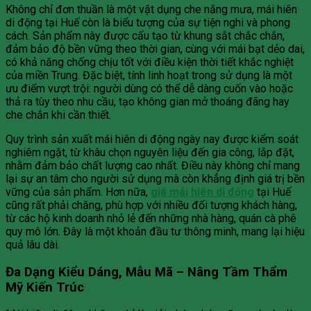
Không chỉ đơn thuần là một vật dụng che nắng mưa, mái hiên
di động tại Huế còn là biểu tượng của sự tiện nghi và phong
cách. Sản phẩm này được cấu tạo từ khung sắt chắc chắn,
đảm bảo độ bền vững theo thời gian, cùng với mái bạt dẻo dai,
có khả năng chống chịu tốt với điều kiện thời tiết khắc nghiệt
của miền Trung. Đặc biệt, tính linh hoạt trong sử dụng là một
ưu điểm vượt trội: người dùng có thể dễ dàng cuốn vào hoặc
thả ra tùy theo nhu cầu, tạo không gian mở thoáng đãng hay
che chắn khi cần thiết.
Quy trình sản xuất mái hiên di động ngày nay được kiểm soát
nghiêm ngặt, từ khâu chọn nguyên liệu đến gia công, lắp đặt,
nhằm đảm bảo chất lượng cao nhất. Điều này không chỉ mang
lại sự an tâm cho người sử dụng mà còn khẳng định giá trị bền
vững của sản phẩm. Hơn nữa,
giá mái hiên di động
tại Huế
cũng rất phải chăng, phù hợp với nhiều đối tượng khách hàng,
từ các hộ kinh doanh nhỏ lẻ đến những nhà hàng, quán cà phê
quy mô lớn. Đây là một khoản đầu tư thông minh, mang lại hiệu
quả lâu dài.
Đa Dạng Kiểu Dáng, Mẫu Mã – Nâng Tầm Thẩm
Mỹ Kiến Trúc