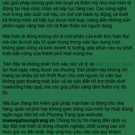
các giải pháp không gian linh hoạt và thẩm mỹ như mái hiên di
động tại Huế chắc chắn sẽ tiếp tục tăng cao. Các công nghệ
mới trong sản xuất vật liệu, cơ chế vận hành tự động, và thiết
kế thông minh sẽ tiếp tục được tích hợp, mang đến những sản
phẩm ngày càng tiện ích và thân thiện với người dùng.
Mái hiên di động không chỉ là một phần của kiến trúc hiện đại
mà còn là một yếu tố quan trọng trong việc tạo dựng một
không gian sống và kinh doanh lý tưởng, góp phần vào sự phát
triển bền vững của thành phố Huế mộng mơ.
Trên đây là những phân tích sâu sắc về lý do
Mái hiên di động
tại Huế ngày càng được ưa chuộng. Sản phẩm này không chỉ
mang lại nhiều lợi ích thiết thực cho con người, từ việc tạo
không gian thoáng mát, bảo vệ tài sản đến hỗ trợ chiến dịch
marketing hiệu quả, mà còn góp phần nâng tầm thẩm mỹ đô
thị.
Nếu bạn đang tìm kiếm giải pháp mái hiên di động cho nhà
hàng, quán cà phê hay không gian sống của mình tại Huế, đừng
ngần ngại liên hệ với Phương Trang qua website
maixepphuongtrang.vn
. Chúng tôi tự tin mang đến dịch vụ
lắp đặt mái hiên di động chuyên nghiệp, chất lượng cao với
mức giá ưu đãi nhất, đáp ứng mọi yêu cầu của quý khách