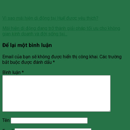
Vì sao mái hiên di động tại Huế được yêu thích?
Mái hiên di động đang trở thành giải pháp tối ưu cho không
gian kinh doanh và đời sống tại...
Để lại một bình luận
Email của bạn sẽ không được hiển thị công khai.
Các trường
bắt buộc được đánh dấu
*
Bình luận
*
Tên