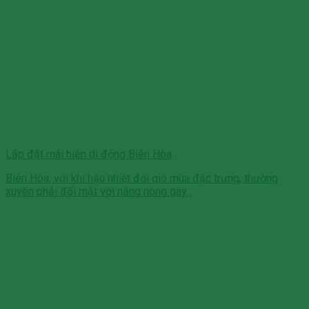
Lắp đặt mái hiên di động Biên Hòa
Biên Hòa, với khí hậu nhiệt đới gió mùa đặc trưng, thường
xuyên phải đối mặt với nắng nóng gay...