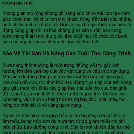
không gian mở.
Không gian mở rộng không chỉ tăng sức chứa mà còn tạo cảm
giác thoải mái, dễ chịu hơn cho khách hàng, đặc biệt vào những
buổi chiều mát mẻ hoặc tối. Đối với các hộ gia đình, mái hiên di
động cũng giúp tối ưu hóa không gian sân vườn, ban công,
biến chúng thành nơi thư giãn, đọc sách hay tổ chức các buổi
tiệc nhỏ ngoài trời mà không lo ngại về thời tiết.
Bảo Vệ Tài Sản Và Nâng Cao Tuổi Thọ Công Trình
Mưa nắng thất thường là một trong những yếu tố gây ảnh
hưởng lớn đến tuổi thọ của các vật dụng và cấu trúc xây dựng.
Mái hiên di động đóng vai trò như một lớp bảo vệ hiệu quả,
che chắn đồ đạc, nội thất khỏi tác động trực tiếp của ánh nắng
gay gắt, mưa lớn. Điều này giúp kéo dài tuổi thọ của bàn ghế,
đồ trang trí, và các thiết bị điện tử đặt ngoài trời. Đối với các
cửa hàng, việc bảo vệ hàng hóa trưng bày khỏi phai màu, hư
hỏng do thời tiết là vô cùng quan trọng.
Ngoài ra, mái hiên còn giúp bảo vệ tường nhà, cửa sổ khỏi bị
ẩm mốc, bong tróc sơn do mưa tạt, từ đó giảm thiểu chi phí
sửa chữa, bảo dưỡng công trình. Đây là một khoản đầu tư nhỏ
nhưng mang lại lợi ích lớn trong việc duy trì giá trị và vẻ đẹp