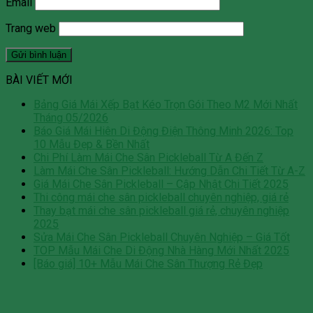
Email
Trang web
BÀI VIẾT MỚI
Bảng Giá Mái Xếp Bạt Kéo Trọn Gói Theo M2 Mới Nhất
Tháng 05/2026
Báo Giá Mái Hiên Di Động Điện Thông Minh 2026: Top
10 Mẫu Đẹp & Bền Nhất
Chi Phí Làm Mái Che Sân Pickleball Từ A Đến Z
Làm Mái Che Sân Pickleball: Hướng Dẫn Chi Tiết Từ A-Z
Giá Mái Che Sân Pickleball – Cập Nhật Chi Tiết 2025
Thi công mái che sân pickleball chuyên nghiệp, giá rẻ
Thay bạt mái che sân pickleball giá rẻ, chuyên nghiệp
2025
Sửa Mái Che Sân Pickleball Chuyên Nghiệp – Giá Tốt
TOP Mẫu Mái Che Di Động Nhà Hàng Mới Nhất 2025
[Báo giá] 10+ Mẫu Mái Che Sân Thượng Rẻ Đẹp