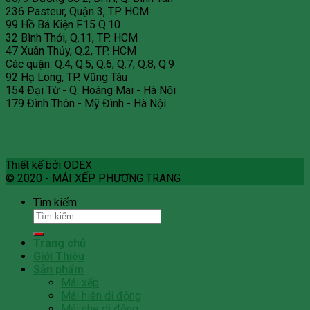
236 Pasteur, Quận 3, TP. HCM
99 Hồ Bá Kiện F.15 Q.10
32 Bình Thới, Q.11, TP. HCM
47 Xuân Thủy, Q.2, TP. HCM
Các quận: Q.4, Q.5, Q.6, Q.7, Q.8, Q.9
92 Hạ Long, TP. Vũng Tàu
154 Đại Từ - Q. Hoàng Mai - Hà Nội
179 Đình Thôn - Mỹ Đình - Hà Nội
Thiết kế bởi ODEX
© 2020 - MÁI XẾP PHƯƠNG TRANG
Tìm kiếm:
Trang chủ
Giới Thiệu
Sản phẩm
Mái xếp
Mái hiên di động
Mái che di động