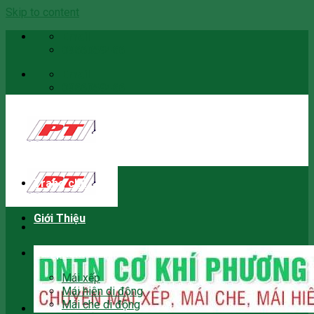
Skip to content
Email
0966059466
Email
0966059466
Trang chủ
Giới Thiệu
Sản phẩm
Mái xếp
Mái hiên di động
Mái che di động