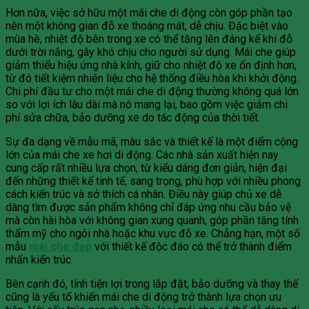
Hơn nữa, việc sở hữu một mái che di động còn góp phần tạo
nên một không gian đỗ xe thoáng mát, dễ chịu. Đặc biệt vào
mùa hè, nhiệt độ bên trong xe có thể tăng lên đáng kể khi đỗ
dưới trời nắng, gây khó chịu cho người sử dụng. Mái che giúp
giảm thiểu hiệu ứng nhà kính, giữ cho nhiệt độ xe ổn định hơn,
từ đó tiết kiệm nhiên liệu cho hệ thống điều hòa khi khởi động.
Chi phí đầu tư cho một mái che di động thường không quá lớn
so với lợi ích lâu dài mà nó mang lại, bao gồm việc giảm chi
phí sửa chữa, bảo dưỡng xe do tác động của thời tiết.
Sự đa dạng về mẫu mã, màu sắc và thiết kế là một điểm cộng
lớn của mái che xe hơi di động. Các nhà sản xuất hiện nay
cung cấp rất nhiều lựa chọn, từ kiểu dáng đơn giản, hiện đại
đến những thiết kế tinh tế, sang trọng, phù hợp với nhiều phong
cách kiến trúc và sở thích cá nhân. Điều này giúp chủ xe dễ
dàng tìm được sản phẩm không chỉ đáp ứng nhu cầu bảo vệ
mà còn hài hòa với không gian xung quanh, góp phần tăng tính
thẩm mỹ cho ngôi nhà hoặc khu vực đỗ xe. Chẳng hạn, một số
mẫu
mái che đẹp
với thiết kế độc đáo có thể trở thành điểm
nhấn kiến trúc.
Bên cạnh đó, tính tiện lợi trong lắp đặt, bảo dưỡng và thay thế
cũng là yếu tố khiến mái che di động trở thành lựa chọn ưu