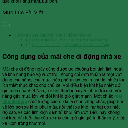
quả khỏi nắng mưa, bụi bẩn.
Mục Lục Bài Viết
Công dụng của mái che di động nhà xe
Một số lưu ý khi chọn mái che nhà xe di động
Lựa chọn nhà cung cấp mái che xe hơi di động
Công dụng của mái che di động nhà xe
Mái che di động ngày càng được ưa chuộng bởi tính linh hoạt
và khả năng bảo vệ vượt trội. Không chỉ đơn thuần là một vật
dụng che nắng, che mưa, sản phẩm này còn mang lại nhiều lợi
ích thiết thực khác cho chủ xe. Với điều kiện khí hậu nhiệt đới
gió mùa của Việt Nam, xe hơi thường xuyên phải đối mặt với
nắng gắt, mưa lớn, và đôi khi là gió giật mạnh. Một chiếc
mái
che di động
chất lượng cao sẽ là lá chắn vững chắc, giúp bảo
vệ lớp sơn xe khỏi phai màu, nội thất xe khỏi hư hại do nhiệt
độ cao, và các linh kiện điện tử khỏi ẩm ướt. Điều này không
chỉ kéo dài tuổi thọ của xe mà còn giữ gìn giá trị thẩm mỹ, giúp
xe luôn trông như mới.