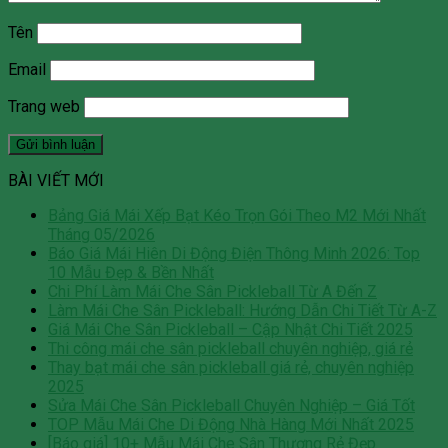
Tên
Email
Trang web
BÀI VIẾT MỚI
Bảng Giá Mái Xếp Bạt Kéo Trọn Gói Theo M2 Mới Nhất
Tháng 05/2026
Báo Giá Mái Hiên Di Động Điện Thông Minh 2026: Top
10 Mẫu Đẹp & Bền Nhất
Chi Phí Làm Mái Che Sân Pickleball Từ A Đến Z
Làm Mái Che Sân Pickleball: Hướng Dẫn Chi Tiết Từ A-Z
Giá Mái Che Sân Pickleball – Cập Nhật Chi Tiết 2025
Thi công mái che sân pickleball chuyên nghiệp, giá rẻ
Thay bạt mái che sân pickleball giá rẻ, chuyên nghiệp
2025
Sửa Mái Che Sân Pickleball Chuyên Nghiệp – Giá Tốt
TOP Mẫu Mái Che Di Động Nhà Hàng Mới Nhất 2025
[Báo giá] 10+ Mẫu Mái Che Sân Thượng Rẻ Đẹp