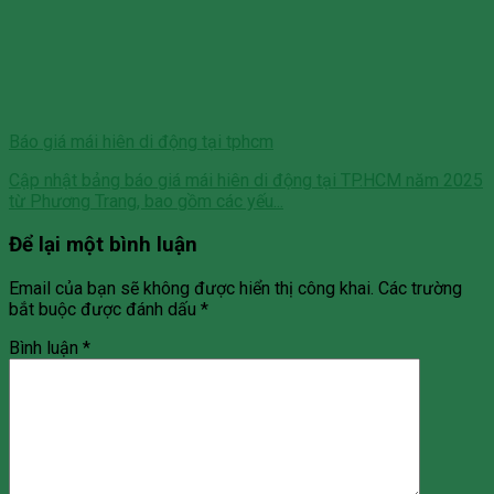
Báo giá mái hiên di động tại tphcm
Cập nhật bảng báo giá mái hiên di động tại TP.HCM năm 2025
từ Phương Trang, bao gồm các yếu...
Để lại một bình luận
Email của bạn sẽ không được hiển thị công khai.
Các trường
bắt buộc được đánh dấu
*
Bình luận
*