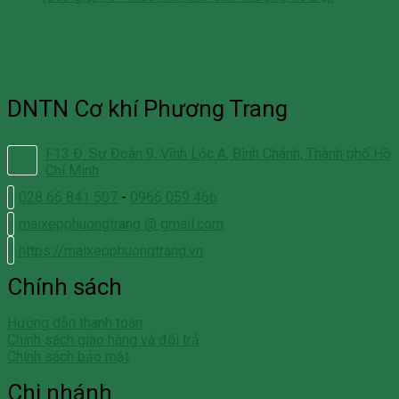
DNTN Cơ khí Phương Trang
F13 Đ. Sư Đoàn 9, Vĩnh Lộc A, Bình Chánh, Thành phố Hồ
Chí Minh
028 66 841 507
-
0966 059 466
maixepphuongtrang @ gmail.com
https://maixepphuongtrang.vn
Chính sách
Hướng dẫn thanh toán
Chính sách giao hàng và đổi trả
Chính sách bảo mật
Chi nhánh