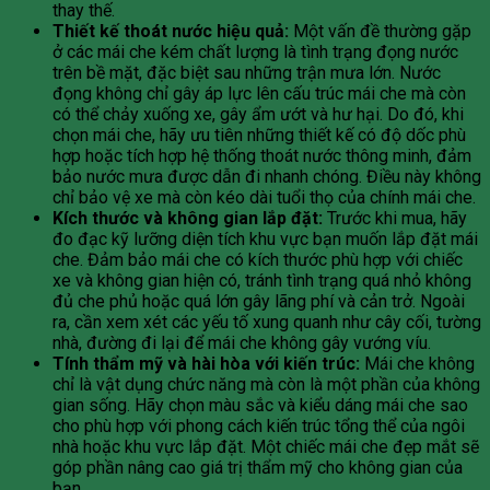
thay thế.
Thiết kế thoát nước hiệu quả:
Một vấn đề thường gặp
ở các mái che kém chất lượng là tình trạng đọng nước
trên bề mặt, đặc biệt sau những trận mưa lớn. Nước
đọng không chỉ gây áp lực lên cấu trúc mái che mà còn
có thể chảy xuống xe, gây ẩm ướt và hư hại. Do đó, khi
chọn mái che, hãy ưu tiên những thiết kế có độ dốc phù
hợp hoặc tích hợp hệ thống thoát nước thông minh, đảm
bảo nước mưa được dẫn đi nhanh chóng. Điều này không
chỉ bảo vệ xe mà còn kéo dài tuổi thọ của chính mái che.
Kích thước và không gian lắp đặt:
Trước khi mua, hãy
đo đạc kỹ lưỡng diện tích khu vực bạn muốn lắp đặt mái
che. Đảm bảo mái che có kích thước phù hợp với chiếc
xe và không gian hiện có, tránh tình trạng quá nhỏ không
đủ che phủ hoặc quá lớn gây lãng phí và cản trở. Ngoài
ra, cần xem xét các yếu tố xung quanh như cây cối, tường
nhà, đường đi lại để mái che không gây vướng víu.
Tính thẩm mỹ và hài hòa với kiến trúc:
Mái che không
chỉ là vật dụng chức năng mà còn là một phần của không
gian sống. Hãy chọn màu sắc và kiểu dáng mái che sao
cho phù hợp với phong cách kiến trúc tổng thể của ngôi
nhà hoặc khu vực lắp đặt. Một chiếc mái che đẹp mắt sẽ
góp phần nâng cao giá trị thẩm mỹ cho không gian của
bạn.