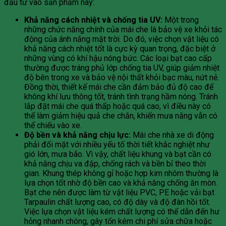
đầu tư vào sản phẩm này:
Khả năng cách nhiệt và chống tia UV:
Một trong
những chức năng chính của mái che là bảo vệ xe khỏi tác
động của ánh nắng mặt trời. Do đó, việc chọn vật liệu có
khả năng cách nhiệt tốt là cực kỳ quan trọng, đặc biệt ở
những vùng có khí hậu nóng bức. Các loại bạt cao cấp
thường được tráng phủ lớp chống tia UV, giúp giảm nhiệt
độ bên trong xe và bảo vệ nội thất khỏi bạc màu, nứt nẻ.
Đồng thời, thiết kế mái che cần đảm bảo đủ độ cao để
không khí lưu thông tốt, tránh tình trạng hầm nóng. Tránh
lắp đặt mái che quá thấp hoặc quá cao, vì điều này có
thể làm giảm hiệu quả che chắn, khiến mưa nắng vẫn có
thể chiếu vào xe.
Độ bền và khả năng chịu lực:
Mái che nhà xe di động
phải đối mặt với nhiều yếu tố thời tiết khắc nghiệt như
gió lớn, mưa bão. Vì vậy, chất liệu khung và bạt cần có
khả năng chịu va đập, chống rách và bền bỉ theo thời
gian. Khung thép không gỉ hoặc hợp kim nhôm thường là
lựa chọn tốt nhờ độ bền cao và khả năng chống ăn mòn.
Bạt che nên được làm từ vật liệu PVC, PE hoặc vải bạt
Tarpaulin chất lượng cao, có độ dày và độ đàn hồi tốt.
Việc lựa chọn vật liệu kém chất lượng có thể dẫn đến hư
hỏng nhanh chóng, gây tốn kém chi phí sửa chữa hoặc