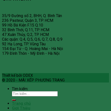
35/9 Đường số 2, BHH, Q. Bình Tân
236 Pasteur, Quận 3, TP. HCM
99 Hồ Bá Kiện F.15 Q.10
32 Bình Thới, Q.11, TP. HCM
47 Xuân Thủy, Q.2, TP. HCM
Các quận: Q.4, Q.5, Q.6, Q.7, Q.8, Q.9
92 Hạ Long, TP. Vũng Tàu
154 Đại Từ - Q. Hoàng Mai - Hà Nội
179 Đình Thôn - Mỹ Đình - Hà Nội
Thiết kế bởi ODEX
© 2020 - MÁI XẾP PHƯƠNG TRANG
Tìm kiếm:
Trang chủ
Giới Thiệu