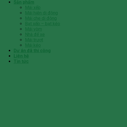
Sản phẩm
Mái xếp
Mái hiên di động
Mái che di động
Bạt xếp – bạt kéo
Mái vòm
Nhà để xe
Mái trượt
Mái kéo
Dự án đã thi công
Liên hệ
Tin tức