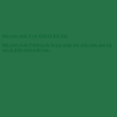
Mái vòm quận 9 với thiết kế độc đáo
Mái vòm Quận 9 không chỉ là giải pháp che chắn hiệu quả mà
còn là điểm nhấn kiến trúc...