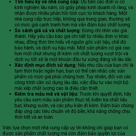
Tìm hiểu kỹ về nhà cung cấp:
Ưu tiên các đơn vị có
kinh nghiệm lâu năm, có giấy phép kinh doanh rõ ràng, và
nhận được nhiều phản hồi tích cực từ khách hàng. Một
nhà cung cấp trực tiếp, không qua trung gian, thường sẽ
có mức giá cạnh tranh hơn mà vẫn đảm bảo chất lượng.
So sánh giá cả và chất lượng:
Đừng chỉ nhìn vào giá
thành. Hãy yêu cầu báo giá chi tiết từ nhiều đơn vị khác
nhau, đồng thời tìm hiểu về nguồn gốc vật liệu, chế độ
bảo hành, và dịch vụ hậu mãi. Một sản phẩm có giá cao
hơn một chút nhưng đi kèm với chất lượng vượt trội và
dịch vụ tốt sẽ là một khoản đầu tư xứng đáng về lâu dài.
Xác định mục đích sử dụng:
Nếu nhu cầu của bạn chỉ là
tạm thời hoặc ngắn hạn, bạn có thể cân nhắc các sản
phẩm có mức giá phải chăng hơn. Tuy nhiên, đối với các
công trình cần sử dụng lâu dài, việc đầu tư vào một bộ
mái xếp chất lượng cao là điều cần thiết.
Kiểm tra mẫu mã và vật liệu:
Trước khi quyết định, hãy
yêu cầu xem mẫu sản phẩm thực tế, kiểm tra chất liệu
bạt, khung sườn, và các phụ kiện đi kèm. Đảm bảo chúng
đáp ứng các tiêu chuẩn về độ bền, khả năng chống chịu
thời tiết và an toàn.
Việc lựa chọn một nhà cung cấp uy tín không chỉ giúp bạn có
được sản phẩm chất lượng mà còn đảm bảo quyền lợi của