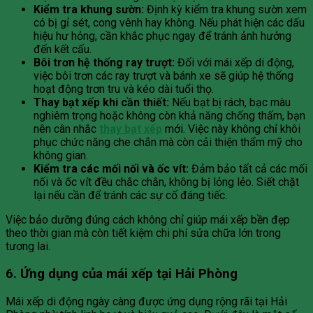
Kiểm tra khung sườn:
Định kỳ kiểm tra khung sườn xem
có bị gỉ sét, cong vênh hay không. Nếu phát hiện các dấu
hiệu hư hỏng, cần khắc phục ngay để tránh ảnh hưởng
đến kết cấu.
Bôi trơn hệ thống ray trượt:
Đối với mái xếp di động,
việc bôi trơn các ray trượt và bánh xe sẽ giúp hệ thống
hoạt động trơn tru và kéo dài tuổi thọ.
Thay bạt xếp khi cần thiết:
Nếu bạt bị rách, bạc màu
nghiêm trọng hoặc không còn khả năng chống thấm, bạn
nên cân nhắc
thay bạt xếp
mới. Việc này không chỉ khôi
phục chức năng che chắn mà còn cải thiện thẩm mỹ cho
không gian.
Kiểm tra các mối nối và ốc vít:
Đảm bảo tất cả các mối
nối và ốc vít đều chắc chắn, không bị lỏng lẻo. Siết chặt
lại nếu cần để tránh các sự cố đáng tiếc.
Việc bảo dưỡng đúng cách không chỉ giúp mái xếp bền đẹp
theo thời gian mà còn tiết kiệm chi phí sửa chữa lớn trong
tương lai.
6. Ứng dụng của mái xếp tại Hải Phòng
Mái xếp di động ngày càng được ứng dụng rộng rãi tại Hải