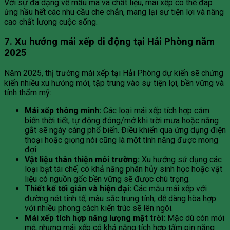
Với sự đa dạng về mẫu mã và chất liệu, mái xếp có thể đáp
ứng hầu hết các nhu cầu che chắn, mang lại sự tiện lợi và nâng
cao chất lượng cuộc sống.
7. Xu hướng mái xếp di động tại Hải Phòng năm
2025
Năm 2025, thị trường mái xếp tại Hải Phòng dự kiến sẽ chứng
kiến nhiều xu hướng mới, tập trung vào sự tiện lợi, bền vững và
tính thẩm mỹ:
Mái xếp thông minh:
Các loại mái xếp tích hợp cảm
biến thời tiết, tự động đóng/mở khi trời mưa hoặc nắng
gắt sẽ ngày càng phổ biến. Điều khiển qua ứng dụng điện
thoại hoặc giọng nói cũng là một tính năng được mong
đợi.
Vật liệu thân thiện môi trường:
Xu hướng sử dụng các
loại bạt tái chế, có khả năng phân hủy sinh học hoặc vật
liệu có nguồn gốc bền vững sẽ được chú trọng.
Thiết kế tối giản và hiện đại:
Các mẫu mái xếp với
đường nét tinh tế, màu sắc trung tính, dễ dàng hòa hợp
với nhiều phong cách kiến trúc sẽ lên ngôi.
Mái xếp tích hợp năng lượng mặt trời:
Mặc dù còn mới
mẻ, nhưng mái xếp có khả năng tích hợp tấm pin năng