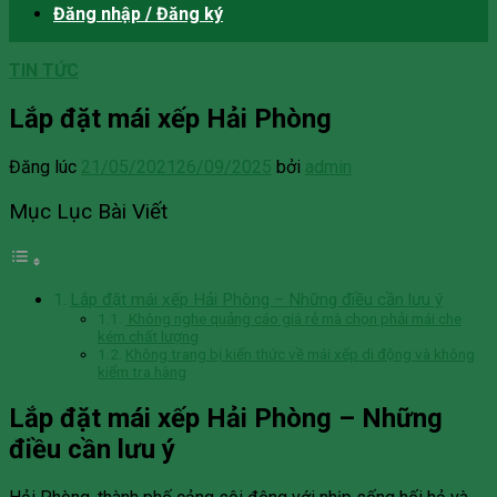
Đăng nhập / Đăng ký
TIN TỨC
Lắp đặt mái xếp Hải Phòng
Đăng lúc
21/05/2021
26/09/2025
bởi
admin
Mục Lục Bài Viết
Lắp đặt mái xếp Hải Phòng – Những điều cần lưu ý
Không nghe quảng cáo giá rẻ mà chọn phải mái che
kém chất lượng
Không trang bị kiến thức về mái xếp di động và không
kiểm tra hàng
Lắp đặt mái xếp Hải Phòng – Những
điều cần lưu ý