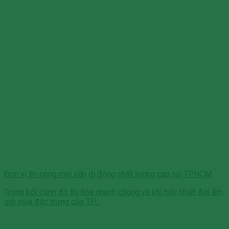
Đơn vị thi công mái xếp di động chất lượng cao tại TPHCM
Trong bối cảnh đô thị hóa nhanh chóng và khí hậu nhiệt đới ẩm
gió mùa đặc trưng của TP....