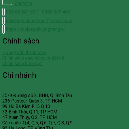
Chí Minh
028 66 841 507
-
0966 059 466
maixepphuongtrang @ gmail.com
https://maixepphuongtrang.vn
Chính sách
Hướng dẫn thanh toán
Chính sách giao hàng và đổi trả
Chính sách bảo mật
Chi nhánh
35/9 Đường số 2, BHH, Q. Bình Tân
236 Pasteur, Quận 3, TP. HCM
99 Hồ Bá Kiện F.15 Q.10
32 Bình Thới, Q.11, TP. HCM
47 Xuân Thủy, Q.2, TP. HCM
Các quận: Q.4, Q.5, Q.6, Q.7, Q.8, Q.9
92 Hạ Long, TP. Vũng Tàu