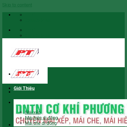
Skip to content
Email
0966059466
Email
0966059466
Trang chủ
Giới Thiệu
Sản phẩm
Mái xếp
Mái hiên di động
Mái che di động