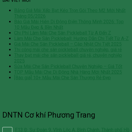
BÀI VIẾT MỚI
Bảng Giá Mái Xếp Bạt Kéo Trọn Gói Theo M2 Mới Nhất
Tháng 05/2026
Báo Giá Mái Hiên Di Động Điện Thông Minh 2026: Top
10 Mẫu Đẹp & Bền Nhất
Chi Phí Làm Mái Che Sân Pickleball Từ A Đến Z
Làm Mái Che Sân Pickleball: Hướng Dẫn Chi Tiết Từ A-Z
Giá Mái Che Sân Pickleball – Cập Nhật Chi Tiết 2025
Thi công mái che sân pickleball chuyên nghiệp, giá rẻ
Thay bạt mái che sân pickleball giá rẻ, chuyên nghiệp
2025
Sửa Mái Che Sân Pickleball Chuyên Nghiệp – Giá Tốt
TOP Mẫu Mái Che Di Động Nhà Hàng Mới Nhất 2025
[Báo giá] 10+ Mẫu Mái Che Sân Thượng Rẻ Đẹp
DNTN Cơ khí Phương Trang
F13 Đ. Sư Đoàn 9, Vĩnh Lộc A, Bình Chánh, Thành phố Hồ