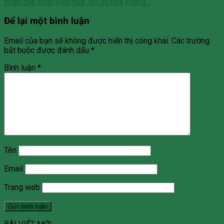
pháp che chắn hiệu quả, tối ưu hóa không...
Để lại một bình luận
Email của bạn sẽ không được hiển thị công khai.
Các trường
bắt buộc được đánh dấu
*
Bình luận
*
Tên
Email
Trang web