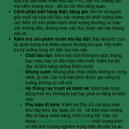
loại vật liệu khác nhau như bạt PVC, bạt PE, khung sắt
mạ kẽm, khung inox… để có cái nhìn tổng quan.
Cách phân biệt hàng thật, hàng giả:
Hỏi rõ về nguồn
gốc xuất xứ của vật liệu, các chứng chỉ chất lượng (nếu
có). Một số sản phẩm kém chất lượng thường có màu
sắc không đều, đường may cẩu thả, hoặc vật liệu khung
yếu ớt.
Kiểm tra sản phẩm trước khi lắp đặt:
Đây là bước cực
kỳ quan trọng mà nhiều người thường bỏ qua. Hãy kiểm
tra kỹ lưỡng từng chi tiết của mái xếp:
Chất liệu bạt:
Đảm bảo bạt không bị rách, thủng,
bạc màu, hay có dấu hiệu nấm mốc. Kiểm tra độ
dày và khả năng chống thấm nước.
Khung sườn:
Khung phải chắc chắn, không bị cong
vênh, gỉ sét. Các mối hàn phải được gia công kỹ
lưỡng, không có vết nứt.
Hệ thống ray trượt và bánh xe:
Đảm bảo hoạt
động trơn tru, không bị kẹt hay phát ra tiếng ồn khó
chịu.
Phụ kiện đi kèm:
Kiểm tra đầy đủ các phụ kiện
như dây kéo, tay quay, ốc vít… và đảm bảo chúng
đều là hàng chính hãng, chất lượng tốt. Việc sử
dụng
phụ kiện mái hiên di động
chất lượng kém
có thể ảnh hưởng nghiêm trọng đến độ bền và an