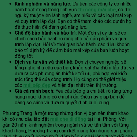
Kinh nghiệm và năng lực:
Ưu tiên các công ty có nhiều
năm hoạt động trong lĩnh vực
thi công mái che
, có đội
ngũ kỹ thuật viên lành nghề, am hiểu về các loại mái xếp
và quy trình lắp đặt. Bạn có thể tham khảo các dự án họ
đã thực hiện để đánh giá năng lực.
Chế độ bảo hành và bảo trì:
Một đơn vị uy tín sẽ có
chính sách bảo hành rõ ràng cho cả sản phẩm và quá
trình lắp đặt. Hỏi về thời gian bảo hành, các điều khoản
bảo trì định kỳ để đảm bảo mái xếp của bạn luôn hoạt
động tốt.
Dịch vụ tư vấn và thiết kế:
Đơn vị chuyên nghiệp sẽ
lắng nghe nhu cầu của bạn, khảo sát địa điểm lắp đặt và
đưa ra các phương án thiết kế tối ưu, phù hợp với kiến
trúc tổng thể của công trình. Họ cũng có thể giới thiệu
các
mái xếp đẹp
và hiện đại nhất trên thị trường.
Giá cả minh bạch:
Yêu cầu báo giá chi tiết, rõ ràng từng
hạng mục, không có chi phí ẩn. Điều này giúp bạn dễ
dàng so sánh và đưa ra quyết định cuối cùng.
Phương Trang là một trong những đơn vị bạn nên tham khảo
khi có nhu cầu lắp đặt
mái che di động
tại Hải Phòng. Với
gần 20 năm kinh nghiệm trong ngành và sự tận tâm với từng
khách hàng, Phương Trang cam kết mang tới những sản phẩm
và dịch vụ chất lượng nhất, đảm bảo sự hài lòng tuyệt đối cho