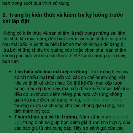
bạn trong suốt quá trình sử dụng.
2. Trang bị kiến thức và kiểm tra kỹ lưỡng trước
khi lắp đặt
Không có kiến thức về sản phẩm là một trong những sai lầm
lớn nhất khi mua sắm, đặc biệt là với các sản phẩm có giá trị
như mái xếp. Việc thiếu hiểu biết có thể khiến bạn dễ dàng bị
lừa bởi những chiêu trò quảng cáo hoặc chọn phải sản phẩm
không phù hợp với nhu cầu thực tế. Để tránh những rủi ro này,
bạn cần:
Tìm hiểu các loại mái xếp di động:
Thị trường hiện nay
có rất nhiều loại mái xếp với các cơ chế hoạt động, vật
liệu và thiết kế khác nhau. Có thể kể đến mái xếp lượn
sóng, mái xếp kéo dây, mái xếp điều khiển từ xa. Mỗi loại
đều có ưu nhược điểm riêng, phù hợp với từng không
gian và mục đích sử dụng. Ví dụ,
mái xếp lượn sóng
thường được ưa chuộng cho các không gian rộng, cần
tính thẩm mỹ cao.
Tham khảo giá cả thị trường:
Nắm vững mức
giá mái
xếp
trung bình sẽ giúp bạn đánh giá được tính hợp lý của
các báo giá từ nhà cung cấp. Hãy so sánh giá của các