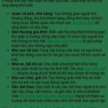
Phòng nhờ tính linh hoạt và hiệu quả cao. Dưới đây là một số
ứng dụng phổ biến:
Quán cà phê, nhà hàng:
Tạo không gian ngoài trời
thoáng đãng, thu hút khách hàng, đồng thời bảo vệ khỏi
nắng mưa. Nhiều quán còn chọn các
mái che đẹp
để
tăng thêm vẻ độc đáo.
Sân thượng gia đình:
Biến sân thượng thành không gian
thư giãn lý tưởng, trồng cây, hoặc tổ chức tiệc ngoài trời
mà không lo thời tiết.
Mái xếp sân thượng
là giải pháp
hoàn hảo cho những ngôi nhà phố.
Khu vực hồ bơi:
Cung cấp bóng mát, bảo vệ người bơi
khỏi tác động của tia UV và giữ cho nước hồ bơi sạch sẽ
hơn.
Nhà xe, bãi đỗ xe:
Che chắn phương tiện khỏi nắng
mưa, giảm thiểu hư hại do thời tiết. Các loại
mái xếp nhà
xe
chuyên dụng được thiết kế để chịu được tải trọng lớn.
Khu vui chơi, giải trí:
Tạo không gian mát mẻ, an toàn
cho trẻ em và các hoạt động ngoài trời.
Sân thể thao:
Đặc biệt là các sân thể thao ngoài trời như
sân cầu lông, sân tennis, và gần đây là sân pickleball.
Việc
thi công mái xếp sân pickleball
đang trở thành xu
hướng để đảm bảo điều kiện chơi tốt nhất cho người tập.