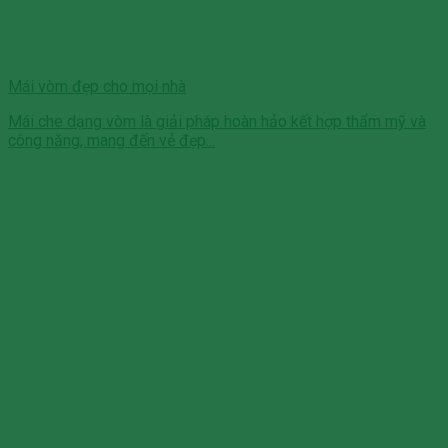
Mái vòm đẹp cho mọi nhà
Mái che dạng vòm là giải pháp hoàn hảo kết hợp thẩm mỹ và
công năng, mang đến vẻ đẹp...