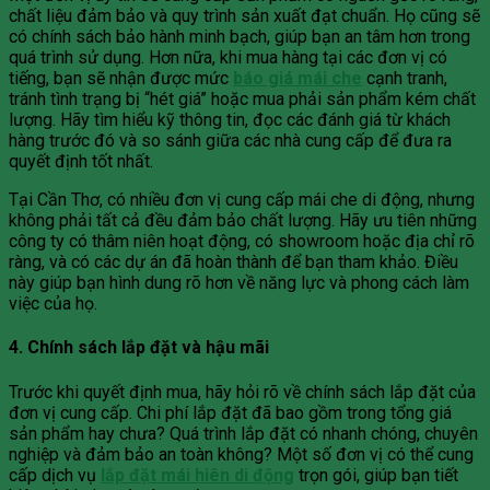
chất liệu đảm bảo và quy trình sản xuất đạt chuẩn. Họ cũng sẽ
có chính sách bảo hành minh bạch, giúp bạn an tâm hơn trong
quá trình sử dụng. Hơn nữa, khi mua hàng tại các đơn vị có
tiếng, bạn sẽ nhận được mức
báo giá mái che
cạnh tranh,
tránh tình trạng bị “hét giá” hoặc mua phải sản phẩm kém chất
lượng. Hãy tìm hiểu kỹ thông tin, đọc các đánh giá từ khách
hàng trước đó và so sánh giữa các nhà cung cấp để đưa ra
quyết định tốt nhất.
Tại Cần Thơ, có nhiều đơn vị cung cấp mái che di động, nhưng
không phải tất cả đều đảm bảo chất lượng. Hãy ưu tiên những
công ty có thâm niên hoạt động, có showroom hoặc địa chỉ rõ
ràng, và có các dự án đã hoàn thành để bạn tham khảo. Điều
này giúp bạn hình dung rõ hơn về năng lực và phong cách làm
việc của họ.
4. Chính sách lắp đặt và hậu mãi
Trước khi quyết định mua, hãy hỏi rõ về chính sách lắp đặt của
đơn vị cung cấp. Chi phí lắp đặt đã bao gồm trong tổng giá
sản phẩm hay chưa? Quá trình lắp đặt có nhanh chóng, chuyên
nghiệp và đảm bảo an toàn không? Một số đơn vị có thể cung
cấp dịch vụ
lắp đặt mái hiên di động
trọn gói, giúp bạn tiết