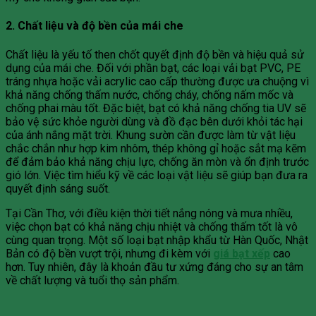
2. Chất liệu và độ bền của mái che
Chất liệu là yếu tố then chốt quyết định độ bền và hiệu quả sử
dụng của mái che. Đối với phần bạt, các loại vải bạt PVC, PE
tráng nhựa hoặc vải acrylic cao cấp thường được ưa chuộng vì
khả năng chống thấm nước, chống cháy, chống nấm mốc và
chống phai màu tốt. Đặc biệt, bạt có khả năng chống tia UV sẽ
bảo vệ sức khỏe người dùng và đồ đạc bên dưới khỏi tác hại
của ánh nắng mặt trời. Khung sườn cần được làm từ vật liệu
chắc chắn như hợp kim nhôm, thép không gỉ hoặc sắt mạ kẽm
để đảm bảo khả năng chịu lực, chống ăn mòn và ổn định trước
gió lớn. Việc tìm hiểu kỹ về các loại vật liệu sẽ giúp bạn đưa ra
quyết định sáng suốt.
Tại Cần Thơ, với điều kiện thời tiết nắng nóng và mưa nhiều,
việc chọn bạt có khả năng chịu nhiệt và chống thấm tốt là vô
cùng quan trọng. Một số loại bạt nhập khẩu từ Hàn Quốc, Nhật
Bản có độ bền vượt trội, nhưng đi kèm với
giá bạt xếp
cao
hơn. Tuy nhiên, đây là khoản đầu tư xứng đáng cho sự an tâm
về chất lượng và tuổi thọ sản phẩm.