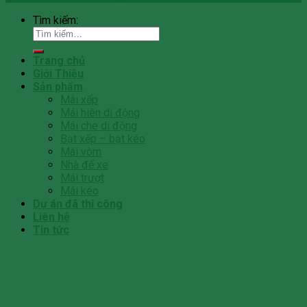
Tìm kiếm:
Trang chủ
Giới Thiệu
Sản phẩm
Mái xếp
Mái hiên di động
Mái che di động
Bạt xếp – bạt kéo
Mái vòm
Nhà để xe
Mái trượt
Mái kéo
Dự án đã thi công
Liên hệ
Tin tức