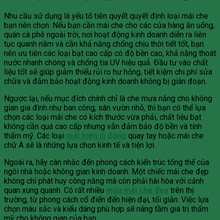
Nhu cầu sử dụng là yếu tố tiên quyết quyết định loại mái che
bạn nên chọn. Nếu bạn cần mái che cho các cửa hàng ăn uống,
quán cà phê ngoài trời, nơi hoạt động kinh doanh diễn ra liên
tục quanh năm và cần khả năng chống chịu thời tiết tốt, bạn
nên ưu tiên các loại bạt cao cấp có độ bền cao, khả năng thoát
nước nhanh chóng và chống tia UV hiệu quả. Đầu tư vào chất
liệu tốt sẽ giúp giảm thiểu rủi ro hư hỏng, tiết kiệm chi phí sửa
chữa và đảm bảo hoạt động kinh doanh không bị gián đoạn.
Ngược lại, nếu mục đích chính chỉ là che mưa nắng cho không
gian gia đình như ban công, sân vườn nhỏ, thì bạn có thể lựa
chọn các loại mái che có kích thước vừa phải, chất liệu bạt
không cần quá cao cấp nhưng vẫn đảm bảo độ bền và tính
thẩm mỹ. Các loại
mái hiên di động
quay tay hoặc mái che
chữ A sẽ là những lựa chọn kinh tế và tiện lợi.
Ngoài ra, hãy cân nhắc đến phong cách kiến trúc tổng thể của
ngôi nhà hoặc không gian kinh doanh. Một chiếc mái che đẹp
không chỉ phát huy công năng mà còn phải hài hòa với cảnh
quan xung quanh. Có rất nhiều
mẫu mái che đẹp
trên thị
trường, từ phong cách cổ điển đến hiện đại, tối giản. Việc lựa
chọn màu sắc và kiểu dáng phù hợp sẽ nâng tầm giá trị thẩm
mỹ cho không gian của bạn.