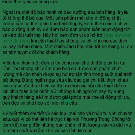
kiệm thời gian và công sức.
Ngoài ra, chế độ bảo hành và bảo dưỡng sau bán hàng là yếu
tố không thể bỏ qua. Một sản phẩm mái che di động chất
lượng cần có thời gian bảo hành hợp lý, kèm theo các dịch vụ
bảo dưỡng định kỳ để đảm bảo sản phẩm luôn hoạt động tốt
và kéo dài tuổi thọ. Hãy hỏi xem đơn vị có hỗ trợ
thay bạt mái
hiên di động
khi cần thiết hay không, và chi phí cho các dịch
vụ này là bao nhiêu. Một chính sách hậu mãi tốt sẽ mang lại sự
an tâm tuyệt đối cho khách hàng.
Việc lựa chọn một đơn vị thi công mái che di động uy tín tại
Cần Thơ không chỉ đảm bảo bạn có được sản phẩm chất
lượng mà còn nhận được sự hỗ trợ tận tình trong suốt quá trình
sử dụng. Đừng ngần ngại yêu cầu báo giá chi tiết, tham khảo
các dự án đã thực hiện và đặt ra mọi câu hỏi cần thiết để có
cái nhìn toàn diện nhất. Với những kinh nghiệm này, hy vọng
quý khách hàng sẽ tìm được giải pháp mái che di động tối ưu,
bền đẹp và phù hợp với mọi nhu cầu.
Để biết thêm chi tiết về các loại mái che và nhận tư vấn chuyên
sâu, quý vị có thể liên hệ trực tiếp với Phương Trang. Chúng tôi
cam kết mang đến những sản phẩm chất lượng cao và dịch vụ
tận tâm nhất tại Cần Thơ và các tỉnh lân cận.