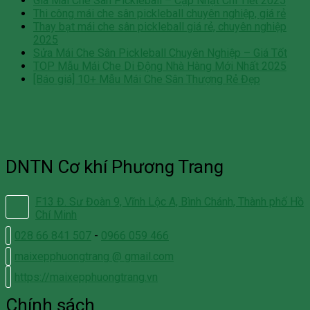
Giá Mái Che Sân Pickleball – Cập Nhật Chi Tiết 2025
Thi công mái che sân pickleball chuyên nghiệp, giá rẻ
Thay bạt mái che sân pickleball giá rẻ, chuyên nghiệp
2025
Sửa Mái Che Sân Pickleball Chuyên Nghiệp – Giá Tốt
TOP Mẫu Mái Che Di Động Nhà Hàng Mới Nhất 2025
[Báo giá] 10+ Mẫu Mái Che Sân Thượng Rẻ Đẹp
DNTN Cơ khí Phương Trang
F13 Đ. Sư Đoàn 9, Vĩnh Lộc A, Bình Chánh, Thành phố Hồ
Chí Minh
028 66 841 507
-
0966 059 466
maixepphuongtrang @ gmail.com
https://maixepphuongtrang.vn
Chính sách