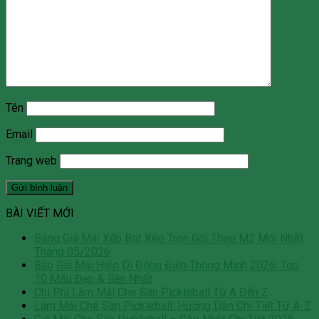
Tên
Email
Trang web
BÀI VIẾT MỚI
Bảng Giá Mái Xếp Bạt Kéo Trọn Gói Theo M2 Mới Nhất
Tháng 05/2026
Báo Giá Mái Hiên Di Động Điện Thông Minh 2026: Top
10 Mẫu Đẹp & Bền Nhất
Chi Phí Làm Mái Che Sân Pickleball Từ A Đến Z
Làm Mái Che Sân Pickleball: Hướng Dẫn Chi Tiết Từ A-Z