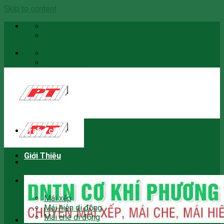
Skip to content
Email
0966059466
Email
0966059466
Trang chủ
Giới Thiệu
Sản phẩm
Mái xếp
Mái hiên di động
Mái che di động