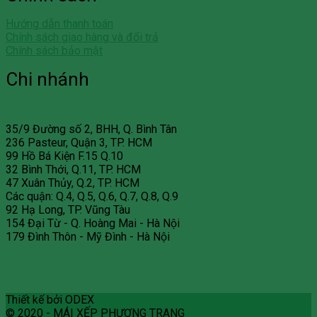
Hướng dẫn thanh toán
Chính sách giao hàng và đổi trả
Chính sách bảo mật
Chi nhánh
35/9 Đường số 2, BHH, Q. Bình Tân
236 Pasteur, Quận 3, TP. HCM
99 Hồ Bá Kiện F.15 Q.10
32 Bình Thới, Q.11, TP. HCM
47 Xuân Thủy, Q.2, TP. HCM
Các quận: Q.4, Q.5, Q.6, Q.7, Q.8, Q.9
92 Hạ Long, TP. Vũng Tàu
154 Đại Từ - Q. Hoàng Mai - Hà Nội
179 Đình Thôn - Mỹ Đình - Hà Nội
Thiết kế bởi ODEX
© 2020 - MÁI XẾP PHƯƠNG TRANG