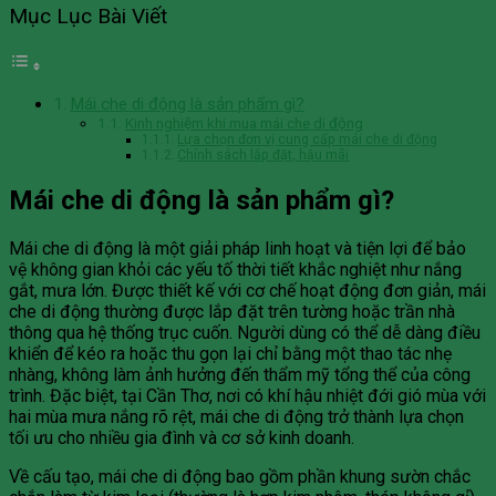
Mục Lục Bài Viết
Mái che di động là sản phẩm gì?
Kinh nghiệm khi mua mái che di động
Lựa chọn đơn vị cung cấp mái che di động
Chính sách lắp đặt, hậu mãi
Mái che di động là sản phẩm gì?
Mái che di động là một giải pháp linh hoạt và tiện lợi để bảo
vệ không gian khỏi các yếu tố thời tiết khắc nghiệt như nắng
gắt, mưa lớn. Được thiết kế với cơ chế hoạt động đơn giản, mái
che di động thường được lắp đặt trên tường hoặc trần nhà
thông qua hệ thống trục cuốn. Người dùng có thể dễ dàng điều
khiển để kéo ra hoặc thu gọn lại chỉ bằng một thao tác nhẹ
nhàng, không làm ảnh hưởng đến thẩm mỹ tổng thể của công
trình. Đặc biệt, tại Cần Thơ, nơi có khí hậu nhiệt đới gió mùa với
hai mùa mưa nắng rõ rệt, mái che di động trở thành lựa chọn
tối ưu cho nhiều gia đình và cơ sở kinh doanh.
Về cấu tạo, mái che di động bao gồm phần khung sườn chắc