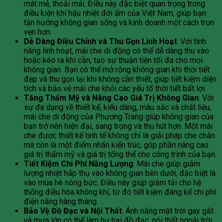
mát mẻ, thoải mái. Điều này đặc biệt quan trọng trong
điều kiện khí hậu nhiệt đới ẩm của Việt Nam, giúp bạn
tận hưởng không gian sống và kinh doanh một cách trọn
vẹn hơn.
Dễ Dàng Điều Chỉnh và Thu Gọn Linh Hoạt
: Với tính
năng linh hoạt, mái che di động có thể dễ dàng thu vào
hoặc kéo ra khi cần, tạo sự thuận tiện tối đa cho mọi
không gian. Bạn có thể mở rộng không gian khi thời tiết
đẹp và thu gọn lại khi không cần thiết, giúp tiết kiệm diện
tích và bảo vệ mái che khỏi các yếu tố thời tiết bất lợi.
Tăng Thẩm Mỹ và Nâng Cao Giá Trị Không Gian
: Với
sự đa dạng về thiết kế, kiểu dáng, màu sắc và chất liệu,
mái che di động của Phương Trang giúp không gian của
bạn trở nên hiện đại, sang trọng và thu hút hơn. Một mái
che được thiết kế tinh tế không chỉ là giải pháp che chắn
mà còn là một điểm nhấn kiến trúc, góp phần nâng cao
giá trị thẩm mỹ và giá trị tổng thể cho công trình của bạn.
Tiết Kiệm Chi Phí Năng Lượng
: Mái che giúp giảm
lượng nhiệt hấp thụ vào không gian bên dưới, đặc biệt là
vào mùa hè nóng bức. Điều này giúp giảm tải cho hệ
thống điều hòa không khí, từ đó tiết kiệm đáng kể chi phí
điện năng hàng tháng.
Bảo Vệ Đồ Đạc và Nội Thất
: Ánh nắng mặt trời gay gắt
và mưa lớn có thể làm hư hại đồ đạc, nội thất ngoài trời.