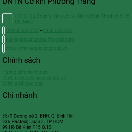
DNTN Cơ khí Phương Trang
F13 Đ. Sư Đoàn 9, Vĩnh Lộc A, Bình Chánh, Thành phố Hồ
Chí Minh
028 66 841 507
-
0966 059 466
maixepphuongtrang @ gmail.com
https://maixepphuongtrang.vn
Chính sách
Hướng dẫn thanh toán
Chính sách giao hàng và đổi trả
Chính sách bảo mật
Chi nhánh
35/9 Đường số 2, BHH, Q. Bình Tân
236 Pasteur, Quận 3, TP. HCM
99 Hồ Bá Kiện F.15 Q.10