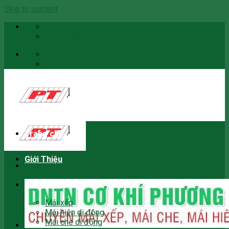
Skip to content
Email
0966059466
Email
0966059466
Trang chủ
Giới Thiệu
Sản phẩm
Mái xếp
Mái hiên di động
Mái che di động