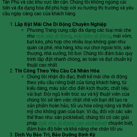
Tân Phú và các khu vực lân cận. Chúng tôi không ngừng cải
tiến và đa dạng hóa để phù hợp với xu hướng thị trường và yêu
cầu ngày càng cao của khách hàng.
Lắp Đặt Mái Che Di Động Chuyên Nghiệp
:
Phương Trang cung cấp đa dạng các loại mái che
như
mái xếp di động
,
mái hiên di động
, mái vòm,
bạt kéo, phù hợp cho nhiều loại không gian như
quán cà phê, nhà hàng, khu vui chơi ngoài trời, sân
thượng, nhà xưởng, hồ bơi. Chúng tôi đảm bảo quy
trình lắp đặt nhanh chóng, an toàn và đạt chuẩn kỹ
thuật cao nhất.
Thi Công Theo Yêu Cầu Cá Nhân Hóa
:
Chúng tôi nhận đo đạc, thiết kế mái che di động
theo yêu cầu riêng biệt của từng khách hàng, từ
kiểu dáng, màu sắc cho đến kích thước, chất liệu
vải bạt. Đội ngũ kiến trúc sư và kỹ thuật viên của
chúng tôi sẽ làm việc chặt chẽ với bạn để tạo ra
sản phẩm hoàn hảo, tối ưu hóa công năng và thẩm
mỹ cho không gian của bạn. Ví dụ, đối với các sân
thể thao như sân pickleball, chúng tôi có các giải
pháp
mái che di động sân pickleball
chuyên biệt,
đảm bảo độ bền và khả năng che chắn tối ưu.
Dịch Vụ Bảo Trì, Bảo Dưỡng Định Kỳ
: