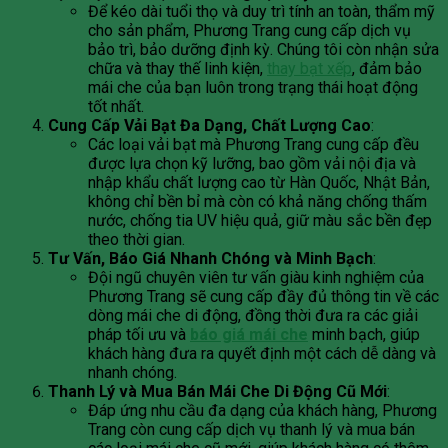
Để kéo dài tuổi thọ và duy trì tính an toàn, thẩm mỹ
cho sản phẩm, Phương Trang cung cấp dịch vụ
bảo trì, bảo dưỡng định kỳ. Chúng tôi còn nhận sửa
chữa và thay thế linh kiện,
thay bạt xếp
, đảm bảo
mái che của bạn luôn trong trạng thái hoạt động
tốt nhất.
Cung Cấp Vải Bạt Đa Dạng, Chất Lượng Cao
:
Các loại vải bạt mà Phương Trang cung cấp đều
được lựa chọn kỹ lưỡng, bao gồm vải nội địa và
nhập khẩu chất lượng cao từ Hàn Quốc, Nhật Bản,
không chỉ bền bỉ mà còn có khả năng chống thấm
nước, chống tia UV hiệu quả, giữ màu sắc bền đẹp
theo thời gian.
Tư Vấn, Báo Giá Nhanh Chóng và Minh Bạch
:
Đội ngũ chuyên viên tư vấn giàu kinh nghiệm của
Phương Trang sẽ cung cấp đầy đủ thông tin về các
dòng mái che di động, đồng thời đưa ra các giải
pháp tối ưu và
báo giá mái che
minh bạch, giúp
khách hàng đưa ra quyết định một cách dễ dàng và
nhanh chóng.
Thanh Lý và Mua Bán Mái Che Di Động Cũ Mới
:
Đáp ứng nhu cầu đa dạng của khách hàng, Phương
Trang còn cung cấp dịch vụ thanh lý và mua bán