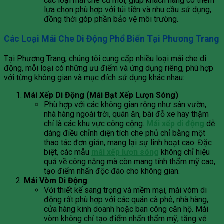
các loại mái che cũ mới, giúp khách hàng có thêm
lựa chọn phù hợp với túi tiền và nhu cầu sử dụng,
đồng thời góp phần bảo vệ môi trường.
Các Loại Mái Che Di Động Phổ Biến Tại Phương Trang
Tại Phương Trang, chúng tôi cung cấp nhiều loại mái che di
động, mỗi loại có những ưu điểm và ứng dụng riêng, phù hợp
với từng không gian và mục đích sử dụng khác nhau:
Mái Xếp Di Động (Mái Bạt Xếp Lượn Sóng)
Phù hợp với các không gian rộng như sân vườn,
nhà hàng ngoài trời, quán ăn, bãi đỗ xe hay thậm
chí là các khu vực công cộng.
Mái xếp di động
dễ
dàng điều chỉnh diện tích che phủ chỉ bằng một
thao tác đơn giản, mang lại sự linh hoạt cao. Đặc
biệt, các mẫu
mái xếp lượn sóng
không chỉ hiệu
quả về công năng mà còn mang tính thẩm mỹ cao,
tạo điểm nhấn độc đáo cho không gian.
Mái Vòm Di Động
Với thiết kế sang trọng và mềm mại, mái vòm di
động rất phù hợp với các quán cà phê, nhà hàng,
cửa hàng kinh doanh hoặc ban công căn hộ. Mái
vòm không chỉ tạo điểm nhấn thẩm mỹ, tăng vẻ