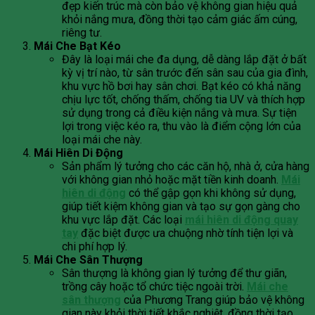
đẹp kiến trúc mà còn bảo vệ không gian hiệu quả
khỏi nắng mưa, đồng thời tạo cảm giác ấm cúng,
riêng tư.
Mái Che Bạt Kéo
Đây là loại mái che đa dụng, dễ dàng lắp đặt ở bất
kỳ vị trí nào, từ sân trước đến sân sau của gia đình,
khu vực hồ bơi hay sân chơi. Bạt kéo có khả năng
chịu lực tốt, chống thấm, chống tia UV và thích hợp
sử dụng trong cả điều kiện nắng và mưa. Sự tiện
lợi trong việc kéo ra, thu vào là điểm cộng lớn của
loại mái che này.
Mái Hiên Di Động
Sản phẩm lý tưởng cho các căn hộ, nhà ở, cửa hàng
với không gian nhỏ hoặc mặt tiền kinh doanh.
Mái
hiên di động
có thể gập gọn khi không sử dụng,
giúp tiết kiệm không gian và tạo sự gọn gàng cho
khu vực lắp đặt. Các loại
mái hiên di động quay
tay
đặc biệt được ưa chuộng nhờ tính tiện lợi và
chi phí hợp lý.
Mái Che Sân Thượng
Sân thượng là không gian lý tưởng để thư giãn,
trồng cây hoặc tổ chức tiệc ngoài trời.
Mái che
sân thượng
của Phương Trang giúp bảo vệ không
gian này khỏi thời tiết khắc nghiệt, đồng thời tạo