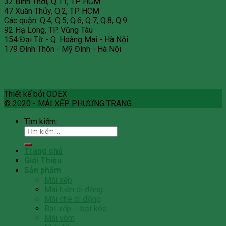
32 Bình Thới, Q.11, TP. HCM
47 Xuân Thủy, Q.2, TP. HCM
Các quận: Q.4, Q.5, Q.6, Q.7, Q.8, Q.9
92 Hạ Long, TP. Vũng Tàu
154 Đại Từ - Q. Hoàng Mai - Hà Nội
179 Đình Thôn - Mỹ Đình - Hà Nội
Thiết kế bởi ODEX
© 2020 - MÁI XẾP PHƯƠNG TRANG
Tìm kiếm:
Trang chủ
Giới Thiệu
Sản phẩm
Mái xếp
Mái hiên di động
Mái che di động
Bạt xếp – bạt kéo
Mái vòm