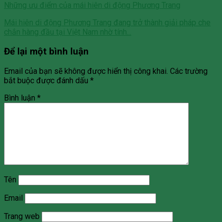
Những ưu điểm của mái hiên di động Phương Trang
Mái hiên di động Phương Trang đang trở thành giải pháp che
chắn hàng đầu tại Việt Nam nhờ tính...
Để lại một bình luận
Email của bạn sẽ không được hiển thị công khai.
Các trường
bắt buộc được đánh dấu
*
Bình luận
*
Tên
Email
Trang web