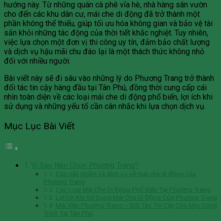
hướng này. Từ những quán cà phê vỉa hè, nhà hàng sân vườn
cho đến các khu dân cư, mái che di động đã trở thành một
phần không thể thiếu, giúp tối ưu hóa không gian và bảo vệ tài
sản khỏi những tác động của thời tiết khắc nghiệt. Tuy nhiên,
việc lựa chọn một đơn vị thi công uy tín, đảm bảo chất lượng
và dịch vụ hậu mãi chu đáo lại là một thách thức không nhỏ
đối với nhiều người.
Bài viết này sẽ đi sâu vào những lý do Phương Trang trở thành
đối tác tin cậy hàng đầu tại Tân Phú, đồng thời cung cấp cái
nhìn toàn diện về các loại mái che di động phổ biến, lợi ích khi
sử dụng và những yếu tố cần cân nhắc khi lựa chọn dịch vụ.
Mục Lục Bài Viết
Vì Sao Nên Chọn Phương Trang?
Các sản phẩm và dịch vụ về mái che di động của
Phương Trang
Các Loại Mái Che Di Động Phổ Biến Tại Phương Trang
Lợi Ích Khi Sử Dụng Mái Che Di Động Của Phương Trang
Mái Xếp Phương Trang – Đối Tác Tin Cậy Cho Mọi Công
Trình Tại Tân Phú