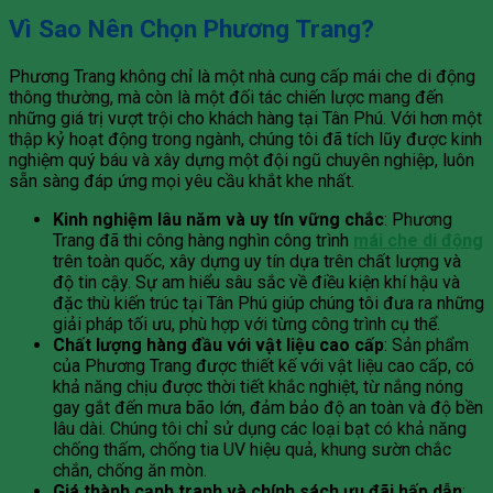
Vì Sao Nên Chọn Phương Trang?
Phương Trang không chỉ là một nhà cung cấp mái che di động
thông thường, mà còn là một đối tác chiến lược mang đến
những giá trị vượt trội cho khách hàng tại Tân Phú. Với hơn một
thập kỷ hoạt động trong ngành, chúng tôi đã tích lũy được kinh
nghiệm quý báu và xây dựng một đội ngũ chuyên nghiệp, luôn
sẵn sàng đáp ứng mọi yêu cầu khắt khe nhất.
Kinh nghiệm lâu năm và uy tín vững chắc
: Phương
Trang đã thi công hàng nghìn công trình
mái che di động
trên toàn quốc, xây dựng uy tín dựa trên chất lượng và
độ tin cậy. Sự am hiểu sâu sắc về điều kiện khí hậu và
đặc thù kiến trúc tại Tân Phú giúp chúng tôi đưa ra những
giải pháp tối ưu, phù hợp với từng công trình cụ thể.
Chất lượng hàng đầu với vật liệu cao cấp
: Sản phẩm
của Phương Trang được thiết kế với vật liệu cao cấp, có
khả năng chịu được thời tiết khắc nghiệt, từ nắng nóng
gay gắt đến mưa bão lớn, đảm bảo độ an toàn và độ bền
lâu dài. Chúng tôi chỉ sử dụng các loại bạt có khả năng
chống thấm, chống tia UV hiệu quả, khung sườn chắc
chắn, chống ăn mòn.
Giá thành cạnh tranh và chính sách ưu đãi hấp dẫn
: