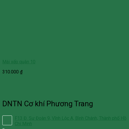
Mái xếp quận 10
310.000
₫
DNTN Cơ khí Phương Trang
F13 Đ. Sư Đoàn 9, Vĩnh Lộc A, Bình Chánh, Thành phố Hồ
Chí Minh