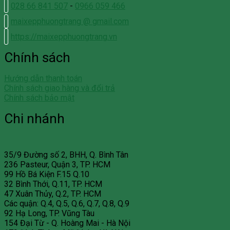
028 66 841 507
-
0966 059 466
maixepphuongtrang @ gmail.com
https://maixepphuongtrang.vn
Chính sách
Hướng dẫn thanh toán
Chính sách giao hàng và đổi trả
Chính sách bảo mật
Chi nhánh
35/9 Đường số 2, BHH, Q. Bình Tân
236 Pasteur, Quận 3, TP. HCM
99 Hồ Bá Kiện F.15 Q.10
32 Bình Thới, Q.11, TP. HCM
47 Xuân Thủy, Q.2, TP. HCM
Các quận: Q.4, Q.5, Q.6, Q.7, Q.8, Q.9
92 Hạ Long, TP. Vũng Tàu
154 Đại Từ - Q. Hoàng Mai - Hà Nội