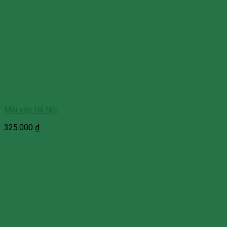
Mái xếp Hà Nội
325.000
₫