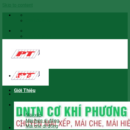
Skip to content
Email
0966059466
Email
0966059466
Trang chủ
Giới Thiệu
Sản phẩm
Mái xếp
Mái hiên di động
Mái che di động