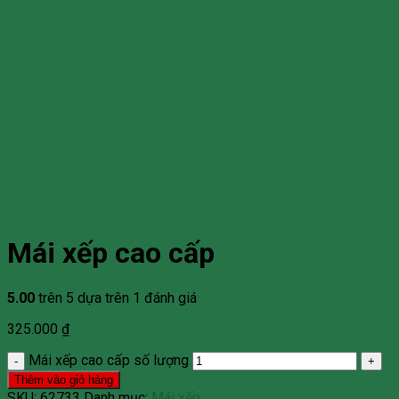
Mái xếp cao cấp
5.00
trên 5 dựa trên
1
đánh giá
325.000
₫
Mái xếp cao cấp số lượng
Thêm vào giỏ hàng
SKU:
62733
Danh mục:
Mái xếp