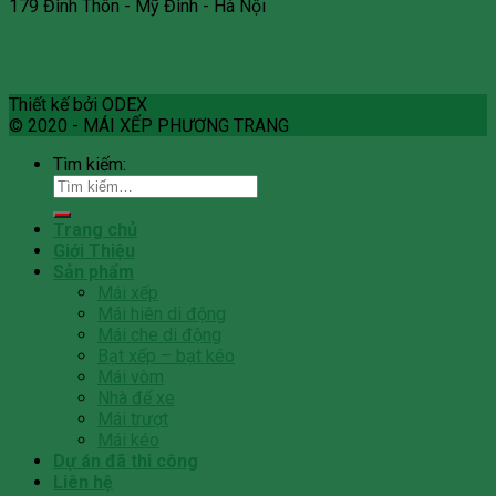
179 Đình Thôn - Mỹ Đình - Hà Nội
Thiết kế bởi ODEX
© 2020 - MÁI XẾP PHƯƠNG TRANG
Tìm kiếm:
Trang chủ
Giới Thiệu
Sản phẩm
Mái xếp
Mái hiên di động
Mái che di động
Bạt xếp – bạt kéo
Mái vòm
Nhà để xe
Mái trượt
Mái kéo
Dự án đã thi công
Liên hệ