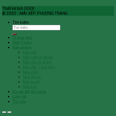
Thiết kế bởi ODEX
© 2020 - MÁI XẾP PHƯƠNG TRANG
Tìm kiếm:
Trang chủ
Giới Thiệu
Sản phẩm
Mái xếp
Mái hiên di động
Mái che di động
Bạt xếp – bạt kéo
Mái vòm
Nhà để xe
Mái trượt
Mái kéo
Dự án đã thi công
Liên hệ
Tin tức