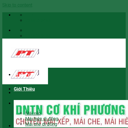
Skip to content
Email
0966059466
Email
0966059466
Trang chủ
Giới Thiệu
Sản phẩm
Mái xếp
Mái hiên di động
Mái che di động