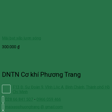
Mái bạt xếp lượn sóng
300.000
₫
DNTN Cơ khí Phương Trang
F13 Đ. Sư Đoàn 9, Vĩnh Lộc A, Bình Chánh, Thành phố Hồ
Chí Minh
028 66 841 507
-
0966 059 466
maixepphuongtrang @ gmail.com