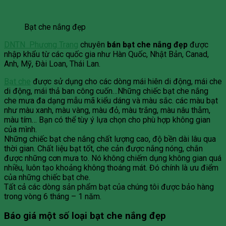
Bạt che nắng đẹp
DNTN Phương Trang
chuyên
bán bạt che nắng đẹp
được
nhập khẩu từ các quốc gia như Hàn Quốc, Nhật Bản, Canad,
Anh, Mỹ, Đài Loan, Thái Lan.
Bạt che
được sử dụng cho các dòng mái hiên di động, mái che
di động, mái thả ban công cuốn…Những chiếc bạt che nắng
che mưa đa dạng mẫu mã kiểu dáng và màu sắc. các màu bạt
như màu xanh, màu vàng, màu đỏ, màu trắng, màu nâu thẫm,
màu tím… Bạn có thể tùy ý lựa chọn cho phù hợp không gian
của mình.
Những chiếc bạt che nắng chất lượng cao, độ bền dài lâu qua
thời gian. Chất liệu bạt tốt, che cản được nắng nóng, chắn
được những cơn mưa to. Nó không chiếm dụng không gian quá
nhiều, luôn tạo khoảng không thoáng mát. Đó chính là ưu điểm
của những chiếc bạt che.
Tất cả các dòng sản phẩm bạt của chúng tôi được bảo hàng
trong vòng 6 tháng – 1 năm.
Báo giá một số loại bạt che nắng đẹp