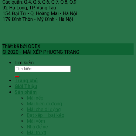
Các quận: Q.4, Q.5, Q.6, Q.7, Q.8, Q.9
92 Hạ Long, TP. Vũng Tàu
154 Đại Từ - Q. Hoàng Mai - Hà Nội
179 Đình Thôn - Mỹ Đình - Hà Nội
Thiết kế bởi ODEX
© 2020 - MÁI XẾP PHƯƠNG TRANG
Tìm kiếm:
Trang chủ
Giới Thiệu
Sản phẩm
Mái xếp
Mái hiên di động
Mái che di động
Bạt xếp – bạt kéo
Mái vòm
Nhà để xe
Mái trượt