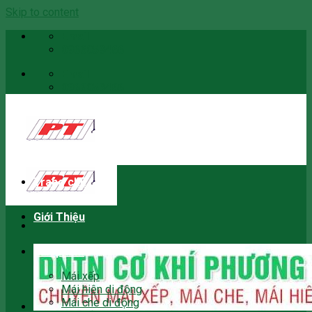
Skip to content
Email
0966059466
Email
0966059466
Trang chủ
Giới Thiệu
Sản phẩm
Mái xếp
Mái hiên di động
Mái che di động