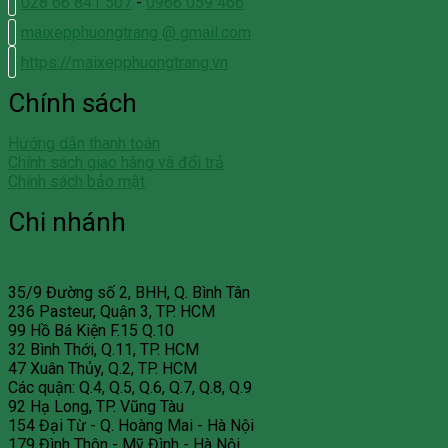
028 66 841 507
-
0966 059 466
maixepphuongtrang @ gmail.com
https://maixepphuongtrang.vn
Chính sách
Hướng dẫn thanh toán
Chính sách giao hàng và đổi trả
Chính sách bảo mật
Chi nhánh
35/9 Đường số 2, BHH, Q. Bình Tân
236 Pasteur, Quận 3, TP. HCM
99 Hồ Bá Kiện F.15 Q.10
32 Bình Thới, Q.11, TP. HCM
47 Xuân Thủy, Q.2, TP. HCM
Các quận: Q.4, Q.5, Q.6, Q.7, Q.8, Q.9
92 Hạ Long, TP. Vũng Tàu
154 Đại Từ - Q. Hoàng Mai - Hà Nội
179 Đình Thôn - Mỹ Đình - Hà Nội