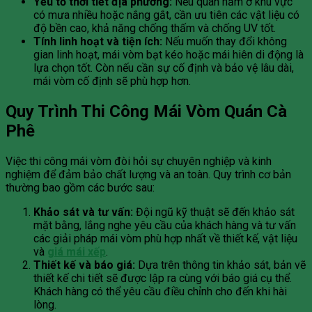
Yếu tố thời tiết địa phương:
Nếu quán nằm ở khu vực
có mưa nhiều hoặc nắng gắt, cần ưu tiên các vật liệu có
độ bền cao, khả năng chống thấm và chống UV tốt.
Tính linh hoạt và tiện ích:
Nếu muốn thay đổi không
gian linh hoạt, mái vòm bạt kéo hoặc mái hiên di động là
lựa chọn tốt. Còn nếu cần sự cố định và bảo vệ lâu dài,
mái vòm cố định sẽ phù hợp hơn.
Quy Trình Thi Công Mái Vòm Quán Cà
Phê
Việc thi công mái vòm đòi hỏi sự chuyên nghiệp và kinh
nghiệm để đảm bảo chất lượng và an toàn. Quy trình cơ bản
thường bao gồm các bước sau:
Khảo sát và tư vấn:
Đội ngũ kỹ thuật sẽ đến khảo sát
mặt bằng, lắng nghe yêu cầu của khách hàng và tư vấn
các giải pháp mái vòm phù hợp nhất về thiết kế, vật liệu
và
giá mái xếp
.
Thiết kế và báo giá:
Dựa trên thông tin khảo sát, bản vẽ
thiết kế chi tiết sẽ được lập ra cùng với báo giá cụ thể.
Khách hàng có thể yêu cầu điều chỉnh cho đến khi hài
lòng.