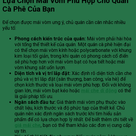
Lựa Chọn Mái Vòm Phù Hợp Cho Quán
Cà Phê Của Bạn
Để chọn được mái vòm ưng ý, chủ quán cần cân nhắc nhiều
yếu tố:
Phong cách kiến trúc của quán:
Mái vòm phải hài hòa
với tổng thể thiết kế của quán. Một quán cà phê hiện đại
có thể chọn mái vòm kính hoặc polycarbonate với khung
kim loại tối giản, trong khi quán có phong cách cổ điển
sẽ phù hợp hơn với mái vòm bạt có họa tiết hoặc mái
vòm khung sắt uốn lượn.
Diện tích và vị trí lắp đặt:
Xác định rõ diện tích cần che
phủ và vị trí lắp đặt (sân thượng, ban công, vỉa hè) để
chọn kích thước và loại mái vòm phù hợp. Đối với không
gian lớn, mái vòm bạt kéo hoặc
mái che di động
có thể
là giải pháp tối ưu.
Ngân sách đầu tư:
Giá thành mái vòm phụ thuộc vào
chất liệu, kích thước và độ phức tạp của thiết kế. Chủ
quán nên xác định ngân sách trước khi tìm hiểu sản
phẩm để có lựa chọn hợp lý nhất. Để biết thêm chi tiết về
giá mái che
, bạn có thể tham khảo các đơn vị cung cấp
uy tín.