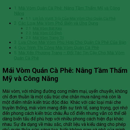
Mái Vòm Quán Cà Phê: Nâng Tầm Thẩm Mỹ và Công
Năng
Lợi Ích Vượt Trội Của Mái Vòm Cho Quán Cà Phê
Các Loại Mái Vòm Phổ Biến và Ứng Dụng
Mái Vòm Bạt Kéo
Mái Vòm Cố Định
Mái Vòm Trang Trí
Lựa Chọn Mái Vòm Phù Hợp Cho Quán Cà Phê Của Bạn
Quy Trình Thi Công Mái Vòm Quán Cà Phê
Mái Xếp Phương Trang – Đối Tác Tin Cậy Cho Mái Vòm
Quán Cà Phê
Mái Vòm Quán Cà Phê: Nâng Tầm Thẩm
Mỹ và Công Năng
Mái vòm, với những đường cong mềm mại, uyển chuyển, không
chỉ đơn thuần là một cấu trúc che chắn mưa nắng mà còn là
một điểm nhấn kiến trúc độc đáo. Khác với các loại mái che
truyền thống, mái vòm mang đến sự tinh tế, sang trọng, gợi nhớ
đến phong cách kiến trúc châu Âu cổ điển nhưng vẫn có thể dễ
dàng biến tấu để phù hợp với nhiều phong cách hiện đại khác
nhau. Sự đa dạng về màu sắc, chất liệu và kiểu dáng cho phép
chủ quán thỏa sức sáng tạo, biến không gian cà phê của mình