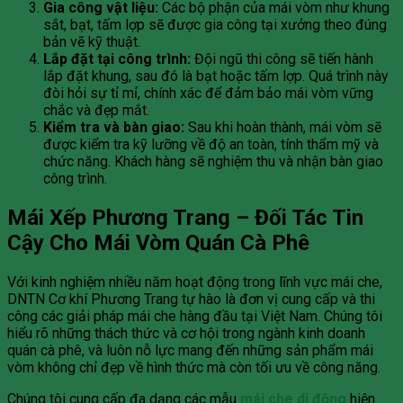
Gia công vật liệu:
Các bộ phận của mái vòm như khung
sắt, bạt, tấm lợp sẽ được gia công tại xưởng theo đúng
bản vẽ kỹ thuật.
Lắp đặt tại công trình:
Đội ngũ thi công sẽ tiến hành
lắp đặt khung, sau đó là bạt hoặc tấm lợp. Quá trình này
đòi hỏi sự tỉ mỉ, chính xác để đảm bảo mái vòm vững
chắc và đẹp mắt.
Kiểm tra và bàn giao:
Sau khi hoàn thành, mái vòm sẽ
được kiểm tra kỹ lưỡng về độ an toàn, tính thẩm mỹ và
chức năng. Khách hàng sẽ nghiệm thu và nhận bàn giao
công trình.
Mái Xếp Phương Trang – Đối Tác Tin
Cậy Cho Mái Vòm Quán Cà Phê
Với kinh nghiệm nhiều năm hoạt động trong lĩnh vực mái che,
DNTN Cơ khí Phương Trang tự hào là đơn vị cung cấp và thi
công các giải pháp mái che hàng đầu tại Việt Nam. Chúng tôi
hiểu rõ những thách thức và cơ hội trong ngành kinh doanh
quán cà phê, và luôn nỗ lực mang đến những sản phẩm mái
vòm không chỉ đẹp về hình thức mà còn tối ưu về công năng.
Chúng tôi cung cấp đa dạng các mẫu
mái che di động
hiện