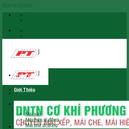
Skip to content
Email
0966059466
Email
0966059466
Trang chủ
Giới Thiệu
Sản phẩm
Mái xếp
Mái hiên di động
Mái che di động