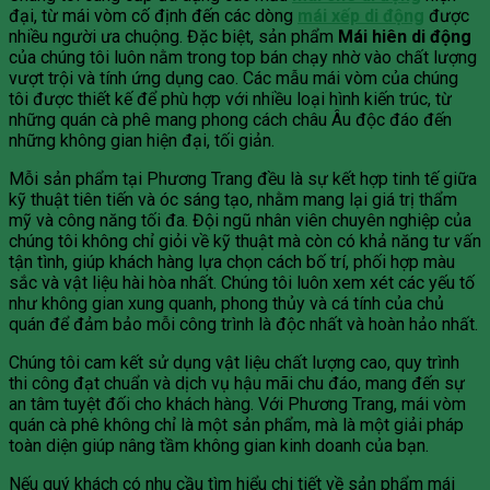
đại, từ mái vòm cố định đến các dòng
mái xếp di động
được
nhiều người ưa chuộng. Đặc biệt, sản phẩm
Mái hiên di động
của chúng tôi luôn nằm trong top bán chạy nhờ vào chất lượng
vượt trội và tính ứng dụng cao. Các mẫu mái vòm của chúng
tôi được thiết kế để phù hợp với nhiều loại hình kiến trúc, từ
những quán cà phê mang phong cách châu Âu độc đáo đến
những không gian hiện đại, tối giản.
Mỗi sản phẩm tại Phương Trang đều là sự kết hợp tinh tế giữa
kỹ thuật tiên tiến và óc sáng tạo, nhằm mang lại giá trị thẩm
mỹ và công năng tối đa. Đội ngũ nhân viên chuyên nghiệp của
chúng tôi không chỉ giỏi về kỹ thuật mà còn có khả năng tư vấn
tận tình, giúp khách hàng lựa chọn cách bố trí, phối hợp màu
sắc và vật liệu hài hòa nhất. Chúng tôi luôn xem xét các yếu tố
như không gian xung quanh, phong thủy và cá tính của chủ
quán để đảm bảo mỗi công trình là độc nhất và hoàn hảo nhất.
Chúng tôi cam kết sử dụng vật liệu chất lượng cao, quy trình
thi công đạt chuẩn và dịch vụ hậu mãi chu đáo, mang đến sự
an tâm tuyệt đối cho khách hàng. Với Phương Trang, mái vòm
quán cà phê không chỉ là một sản phẩm, mà là một giải pháp
toàn diện giúp nâng tầm không gian kinh doanh của bạn.
Nếu quý khách có nhu cầu tìm hiểu chi tiết về sản phẩm mái