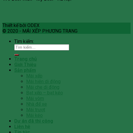
Thiết kế bởi ODEX
© 2020 - MÁI XẾP PHƯƠNG TRANG
Tìm kiếm:
Trang chủ
Giới Thiệu
Sản phẩm
Mái xếp
Mái hiên di động
Mái che di động
Bạt xếp – bạt kéo
Mái vòm
Nhà để xe
Mái trượt
Mái kéo
Dự án đã thi công
Liên hệ
Tin tức