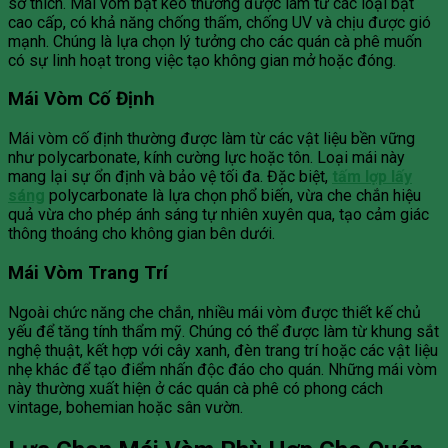
sở thích. Mái vòm bạt kéo thường được làm từ các loại bạt
cao cấp, có khả năng chống thấm, chống UV và chịu được gió
mạnh. Chúng là lựa chọn lý tưởng cho các quán cà phê muốn
có sự linh hoạt trong việc tạo không gian mở hoặc đóng.
Mái Vòm Cố Định
Mái vòm cố định thường được làm từ các vật liệu bền vững
như polycarbonate, kính cường lực hoặc tôn. Loại mái này
mang lại sự ổn định và bảo vệ tối đa. Đặc biệt,
tấm lợp lấy
sáng
polycarbonate là lựa chọn phổ biến, vừa che chắn hiệu
quả vừa cho phép ánh sáng tự nhiên xuyên qua, tạo cảm giác
thông thoáng cho không gian bên dưới.
Mái Vòm Trang Trí
Ngoài chức năng che chắn, nhiều mái vòm được thiết kế chủ
yếu để tăng tính thẩm mỹ. Chúng có thể được làm từ khung sắt
nghệ thuật, kết hợp với cây xanh, đèn trang trí hoặc các vật liệu
nhẹ khác để tạo điểm nhấn độc đáo cho quán. Những mái vòm
này thường xuất hiện ở các quán cà phê có phong cách
vintage, bohemian hoặc sân vườn.