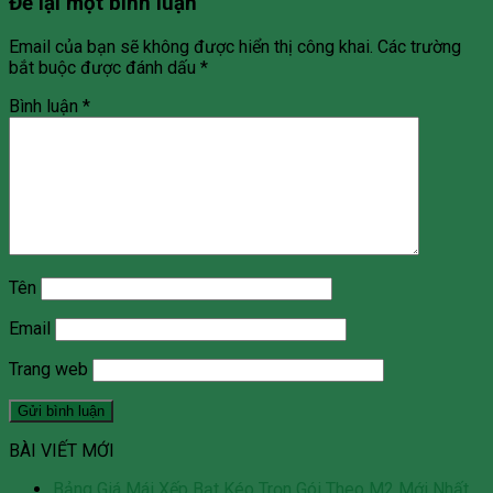
Để lại một bình luận
Email của bạn sẽ không được hiển thị công khai.
Các trường
bắt buộc được đánh dấu
*
Bình luận
*
Tên
Email
Trang web
BÀI VIẾT MỚI
Bảng Giá Mái Xếp Bạt Kéo Trọn Gói Theo M2 Mới Nhất