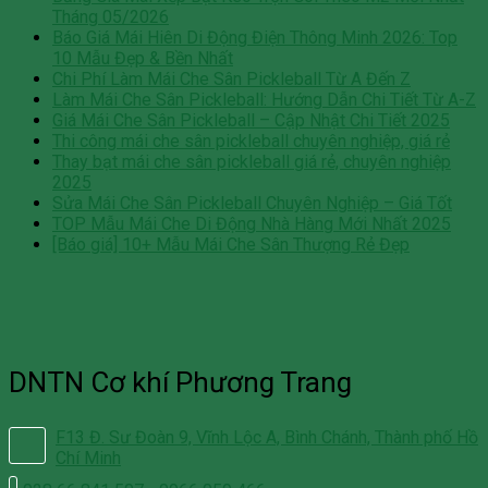
Tháng 05/2026
Báo Giá Mái Hiên Di Động Điện Thông Minh 2026: Top
10 Mẫu Đẹp & Bền Nhất
Chi Phí Làm Mái Che Sân Pickleball Từ A Đến Z
Làm Mái Che Sân Pickleball: Hướng Dẫn Chi Tiết Từ A-Z
Giá Mái Che Sân Pickleball – Cập Nhật Chi Tiết 2025
Thi công mái che sân pickleball chuyên nghiệp, giá rẻ
Thay bạt mái che sân pickleball giá rẻ, chuyên nghiệp
2025
Sửa Mái Che Sân Pickleball Chuyên Nghiệp – Giá Tốt
TOP Mẫu Mái Che Di Động Nhà Hàng Mới Nhất 2025
[Báo giá] 10+ Mẫu Mái Che Sân Thượng Rẻ Đẹp
DNTN Cơ khí Phương Trang
F13 Đ. Sư Đoàn 9, Vĩnh Lộc A, Bình Chánh, Thành phố Hồ
Chí Minh