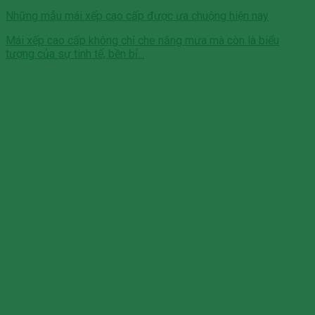
Những mẫu mái xếp cao cấp được ưa chuộng hiện nay
Mái xếp cao cấp không chỉ che nắng mưa mà còn là biểu
tượng của sự tinh tế, bền bỉ...