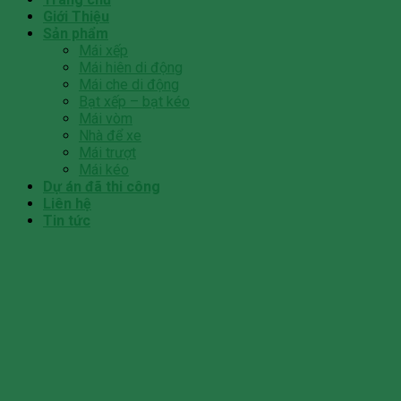
Giới Thiệu
Sản phẩm
Mái xếp
Mái hiên di động
Mái che di động
Bạt xếp – bạt kéo
Mái vòm
Nhà để xe
Mái trượt
Mái kéo
Dự án đã thi công
Liên hệ
Tin tức