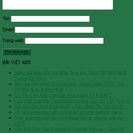
Tên
Email
Trang web
BÀI VIẾT MỚI
Bảng Giá Mái Xếp Bạt Kéo Trọn Gói Theo M2 Mới Nhất
Tháng 05/2026
Báo Giá Mái Hiên Di Động Điện Thông Minh 2026: Top
10 Mẫu Đẹp & Bền Nhất
Chi Phí Làm Mái Che Sân Pickleball Từ A Đến Z
Làm Mái Che Sân Pickleball: Hướng Dẫn Chi Tiết Từ A-Z
Giá Mái Che Sân Pickleball – Cập Nhật Chi Tiết 2025
Thi công mái che sân pickleball chuyên nghiệp, giá rẻ
Thay bạt mái che sân pickleball giá rẻ, chuyên nghiệp
2025
Sửa Mái Che Sân Pickleball Chuyên Nghiệp – Giá Tốt