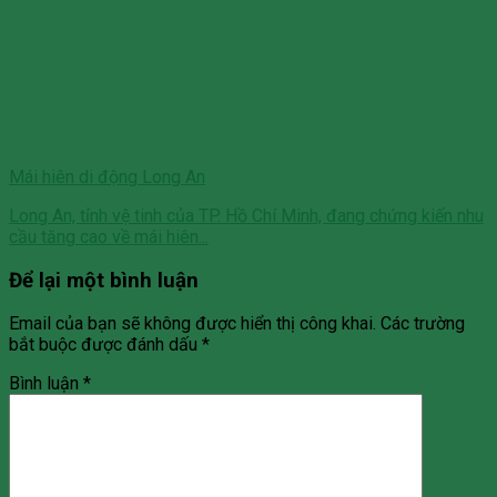
Mái hiên di động Long An
Long An, tỉnh vệ tinh của TP. Hồ Chí Minh, đang chứng kiến nhu
cầu tăng cao về mái hiên...
Để lại một bình luận
Email của bạn sẽ không được hiển thị công khai.
Các trường
bắt buộc được đánh dấu
*
Bình luận
*