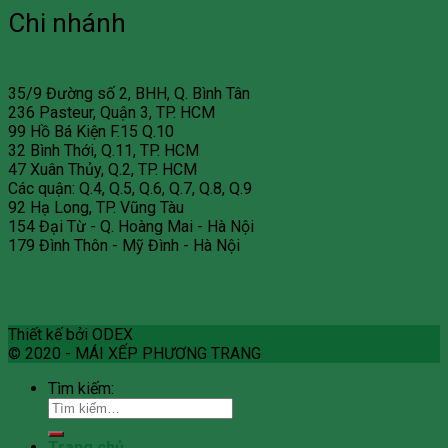
Chi nhánh
35/9 Đường số 2, BHH, Q. Bình Tân
236 Pasteur, Quận 3, TP. HCM
99 Hồ Bá Kiện F.15 Q.10
32 Bình Thới, Q.11, TP. HCM
47 Xuân Thủy, Q.2, TP. HCM
Các quận: Q.4, Q.5, Q.6, Q.7, Q.8, Q.9
92 Hạ Long, TP. Vũng Tàu
154 Đại Từ - Q. Hoàng Mai - Hà Nội
179 Đình Thôn - Mỹ Đình - Hà Nội
Thiết kế bởi ODEX
© 2020 - MÁI XẾP PHƯƠNG TRANG
Tìm kiếm:
Trang chủ