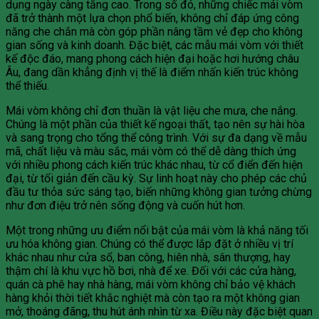
dụng ngày càng tăng cao. Trong số đó, những chiếc mái vòm
đã trở thành một lựa chọn phổ biến, không chỉ đáp ứng công
năng che chắn mà còn góp phần nâng tầm vẻ đẹp cho không
gian sống và kinh doanh. Đặc biệt, các mẫu mái vòm với thiết
kế độc đáo, mang phong cách hiện đại hoặc hơi hướng châu
Âu, đang dần khẳng định vị thế là điểm nhấn kiến trúc không
thể thiếu.
Mái vòm không chỉ đơn thuần là vật liệu che mưa, che nắng.
Chúng là một phần của thiết kế ngoại thất, tạo nên sự hài hòa
và sang trọng cho tổng thể công trình. Với sự đa dạng về mẫu
mã, chất liệu và màu sắc, mái vòm có thể dễ dàng thích ứng
với nhiều phong cách kiến trúc khác nhau, từ cổ điển đến hiện
đại, từ tối giản đến cầu kỳ. Sự linh hoạt này cho phép các chủ
đầu tư thỏa sức sáng tạo, biến những không gian tưởng chừng
như đơn điệu trở nên sống động và cuốn hút hơn.
Một trong những ưu điểm nổi bật của mái vòm là khả năng tối
ưu hóa không gian. Chúng có thể được lắp đặt ở nhiều vị trí
khác nhau như cửa sổ, ban công, hiên nhà, sân thượng, hay
thậm chí là khu vực hồ bơi, nhà để xe. Đối với các cửa hàng,
quán cà phê hay nhà hàng, mái vòm không chỉ bảo vệ khách
hàng khỏi thời tiết khắc nghiệt mà còn tạo ra một không gian
mở, thoáng đãng, thu hút ánh nhìn từ xa. Điều này đặc biệt quan