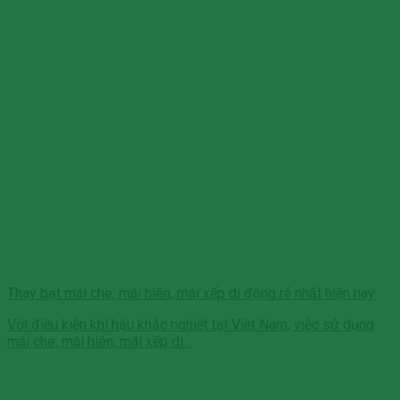
Thay bạt mái che, mái hiên, mái xếp di động rẻ nhất hiện nay
Với điều kiện khí hậu khắc nghiệt tại Việt Nam, việc sử dụng
mái che, mái hiên, mái xếp di...