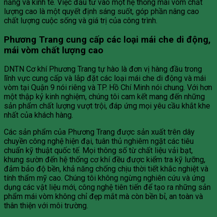
năng và kinh tế. Việc đầu tư vào một hệ thống mái vòm chất
lượng cao là một quyết định sáng suốt, góp phần nâng cao
chất lượng cuộc sống và giá trị của công trình.
Phương Trang cung cấp các loại mái che di động,
mái vòm chất lượng cao
DNTN Cơ khí Phương Trang tự hào là đơn vị hàng đầu trong
lĩnh vực cung cấp và lắp đặt các loại mái che di động và mái
vòm tại Quận 9 nói riêng và TP. Hồ Chí Minh nói chung. Với hơn
một thập kỷ kinh nghiệm, chúng tôi cam kết mang đến những
sản phẩm chất lượng vượt trội, đáp ứng mọi yêu cầu khắt khe
nhất của khách hàng.
Các sản phẩm của Phương Trang được sản xuất trên dây
chuyền công nghệ hiện đại, tuân thủ nghiêm ngặt các tiêu
chuẩn kỹ thuật quốc tế. Mọi thông số từ chất liệu vải bạt,
khung sườn đến hệ thống cơ khí đều được kiểm tra kỹ lưỡng,
đảm bảo độ bền, khả năng chống chịu thời tiết khắc nghiệt và
tính thẩm mỹ cao. Chúng tôi không ngừng nghiên cứu và ứng
dụng các vật liệu mới, công nghệ tiên tiến để tạo ra những sản
phẩm mái vòm không chỉ đẹp mắt mà còn bền bỉ, an toàn và
thân thiện với môi trường.