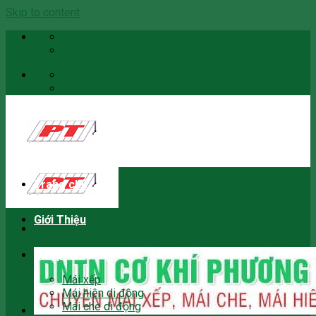
Skip to content
Email
0966059466
Email
0966059466
Trang chủ
Giới Thiệu
Sản phẩm
Mái xếp
Mái hiên di động
Mái che di động