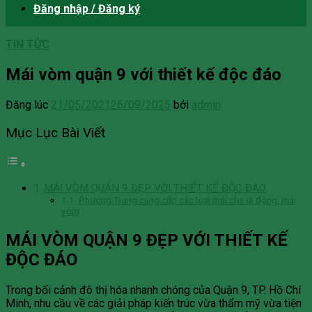
Đăng nhập / Đăng ký
TIN TỨC
Mái vòm quận 9 với thiết kế độc đáo
Đăng lúc
21/05/2021
26/09/2025
bởi
admin
Mục Lục Bài Viết
MÁI VÒM QUẬN 9 ĐẸP VỚI THIẾT KẾ ĐỘC ĐÁO
Phương Trang cung cấp các loại mái che di động, mái
vòm
MÁI VÒM QUẬN 9 ĐẸP VỚI THIẾT KẾ
ĐỘC ĐÁO
Trong bối cảnh đô thị hóa nhanh chóng của Quận 9, TP. Hồ Chí
Minh, nhu cầu về các giải pháp kiến trúc vừa thẩm mỹ vừa tiện