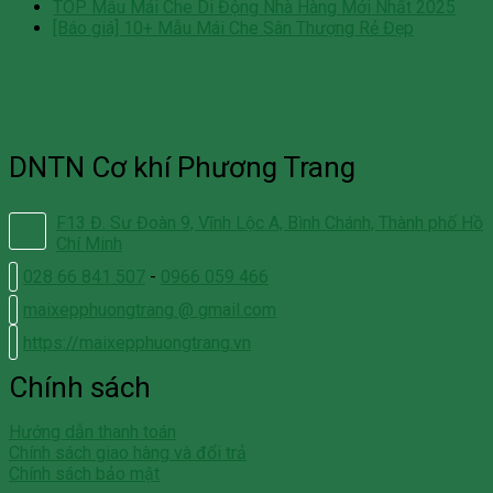
TOP Mẫu Mái Che Di Động Nhà Hàng Mới Nhất 2025
[Báo giá] 10+ Mẫu Mái Che Sân Thượng Rẻ Đẹp
DNTN Cơ khí Phương Trang
F13 Đ. Sư Đoàn 9, Vĩnh Lộc A, Bình Chánh, Thành phố Hồ
Chí Minh
028 66 841 507
-
0966 059 466
maixepphuongtrang @ gmail.com
https://maixepphuongtrang.vn
Chính sách
Hướng dẫn thanh toán
Chính sách giao hàng và đổi trả
Chính sách bảo mật