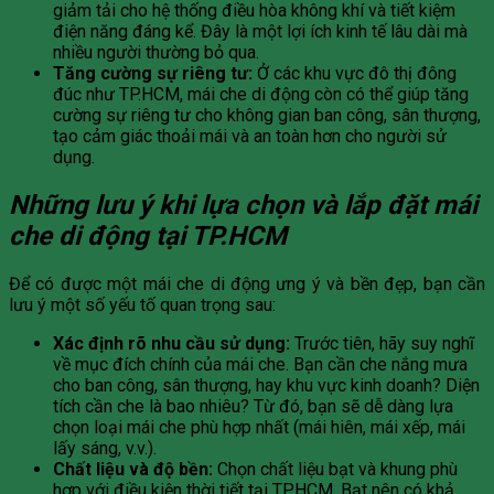
giảm tải cho hệ thống điều hòa không khí và tiết kiệm
điện năng đáng kể. Đây là một lợi ích kinh tế lâu dài mà
nhiều người thường bỏ qua.
Tăng cường sự riêng tư:
Ở các khu vực đô thị đông
đúc như TP.HCM, mái che di động còn có thể giúp tăng
cường sự riêng tư cho không gian ban công, sân thượng,
tạo cảm giác thoải mái và an toàn hơn cho người sử
dụng.
Những lưu ý khi lựa chọn và lắp đặt mái
che di động tại TP.HCM
Để có được một mái che di động ưng ý và bền đẹp, bạn cần
lưu ý một số yếu tố quan trọng sau:
Xác định rõ nhu cầu sử dụng:
Trước tiên, hãy suy nghĩ
về mục đích chính của mái che. Bạn cần che nắng mưa
cho ban công, sân thượng, hay khu vực kinh doanh? Diện
tích cần che là bao nhiêu? Từ đó, bạn sẽ dễ dàng lựa
chọn loại mái che phù hợp nhất (mái hiên, mái xếp, mái
lấy sáng, v.v.).
Chất liệu và độ bền:
Chọn chất liệu bạt và khung phù
hợp với điều kiện thời tiết tại TP.HCM. Bạt nên có khả