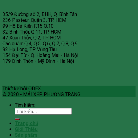
35/9 Đường số 2, BHH, Q. Bình Tân
236 Pasteur, Quận 3, TP. HCM
99 Hồ Bá Kiện F.15 Q.10
32 Bình Thới, Q.11, TP. HCM
47 Xuân Thủy, Q.2, TP. HCM
Các quận: Q.4, Q.5, Q.6, Q.7, Q.8, Q.9
92 Hạ Long, TP. Vũng Tàu
154 Đại Từ - Q. Hoàng Mai - Hà Nội
179 Đình Thôn - Mỹ Đình - Hà Nội
Thiết kế bởi ODEX
© 2020 - MÁI XẾP PHƯƠNG TRANG
Tìm kiếm:
Trang chủ
Giới Thiệu
Sản phẩm