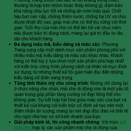
thường là hợp kim nhôm hoặc thép không gỉ, đảm bảo
khả năng chịu lực tốt và chống ăn mòn hiệu quả. Chất
liệu bạt cao cấp, chống thấm nước, chống tia UV và chịu
được nhiệt độ cao, giúp mái che có thể trụ vững với thời
gian. Tuổi thọ của mái che có thể lên tới vài chục năm
nếu được bảo trì đúng cách, mang lại giá trị đầu tư lâu
dài cho khách hàng.
Đa dạng mẫu mã, kiểu dáng và màu sắc:
Phương
Trang cung cấp một danh mục sản phẩm phong phú với
nhiều mẫu mã, kiểu dáng và màu sắc khác nhau. Khách
hàng có thể tùy ý lựa chọn một sản phẩm phù hợp nhất
với kiến trúc công trình, phong cách cá nhân và mục đích
sử dụng, từ những thiết kế tối giản hiện đại đến những
kiểu dáng cổ điển sang trọng.
Tăng tính thẩm mỹ cho công trình:
Không chỉ dừng lại
ở chức năng che chắn, mái che di động còn là một yếu tố
quan trọng góp phần tăng cường vẻ đẹp tổng thể cho
không gian. Sự kết hợp hài hòa giữa màu sắc của bạt và
thiết kế của khung với kiến trúc cố định sẽ tạo nên một
điểm nhấn ấn tượng, mang lại nét đẹp độc đáo và tinh tế
cho ngôi nhà hay cơ sở kinh doanh của bạn.
Giải pháp kinh tế, thi công nhanh chóng:
Với mức
giá
mái che
hợp lý, các sản phẩm mái che di động của