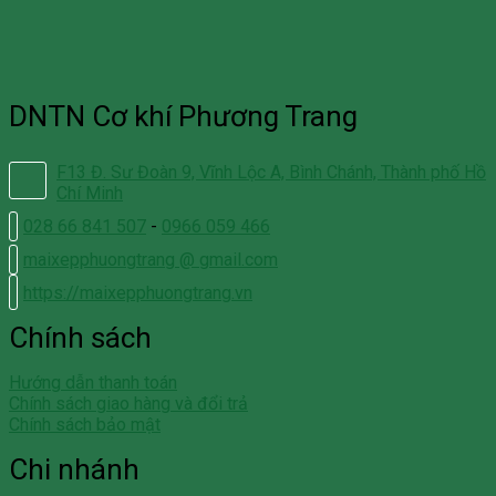
DNTN Cơ khí Phương Trang
F13 Đ. Sư Đoàn 9, Vĩnh Lộc A, Bình Chánh, Thành phố Hồ
Chí Minh
028 66 841 507
-
0966 059 466
maixepphuongtrang @ gmail.com
https://maixepphuongtrang.vn
Chính sách
Hướng dẫn thanh toán
Chính sách giao hàng và đổi trả
Chính sách bảo mật
Chi nhánh