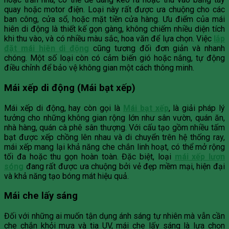
quay hoặc motor điện. Loại này rất được ưa chuộng cho các
ban công, cửa sổ, hoặc mặt tiền cửa hàng. Ưu điểm của mái
hiên di động là thiết kế gọn gàng, không chiếm nhiều diện tích
khi thu vào, và có nhiều màu sắc, hoa văn để lựa chọn. Việc
lắp
đặt mái hiên di động
cũng tương đối đơn giản và nhanh
chóng. Một số loại còn có cảm biến gió hoặc nắng, tự động
điều chỉnh để bảo vệ không gian một cách thông minh.
Mái xếp di động (Mái bạt xếp)
Mái xếp di động, hay còn gọi là
Mái bạt xếp
, là giải pháp lý
tưởng cho những không gian rộng lớn như sân vườn, quán ăn,
nhà hàng, quán cà phê sân thượng. Với cấu tạo gồm nhiều tấm
bạt được xếp chồng lên nhau và di chuyển trên hệ thống ray,
mái xếp mang lại khả năng che chắn linh hoạt, có thể mở rộng
tối đa hoặc thu gọn hoàn toàn. Đặc biệt, loại
mái xếp lượn
sóng
đang rất được ưa chuộng bởi vẻ đẹp mềm mại, hiện đại
và khả năng tạo bóng mát hiệu quả.
Mái che lấy sáng
Đối với những ai muốn tận dụng ánh sáng tự nhiên mà vẫn cần
che chắn khỏi mưa và tia UV, mái che lấy sáng là lựa chọn