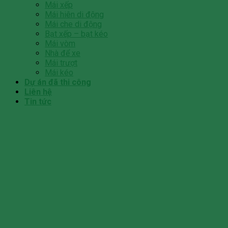
Mái xếp
Mái hiên di động
Mái che di động
Bạt xếp – bạt kéo
Mái vòm
Nhà để xe
Mái trượt
Mái kéo
Dự án đã thi công
Liên hệ
Tin tức