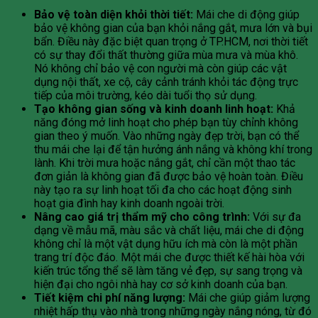
Bảo vệ toàn diện khỏi thời tiết:
Mái che di động giúp
bảo vệ không gian của bạn khỏi nắng gắt, mưa lớn và bụi
bẩn. Điều này đặc biệt quan trọng ở TP.HCM, nơi thời tiết
có sự thay đổi thất thường giữa mùa mưa và mùa khô.
Nó không chỉ bảo vệ con người mà còn giúp các vật
dụng nội thất, xe cộ, cây cảnh tránh khỏi tác động trực
tiếp của môi trường, kéo dài tuổi thọ sử dụng.
Tạo không gian sống và kinh doanh linh hoạt:
Khả
năng đóng mở linh hoạt cho phép bạn tùy chỉnh không
gian theo ý muốn. Vào những ngày đẹp trời, bạn có thể
thu mái che lại để tận hưởng ánh nắng và không khí trong
lành. Khi trời mưa hoặc nắng gắt, chỉ cần một thao tác
đơn giản là không gian đã được bảo vệ hoàn toàn. Điều
này tạo ra sự linh hoạt tối đa cho các hoạt động sinh
hoạt gia đình hay kinh doanh ngoài trời.
Nâng cao giá trị thẩm mỹ cho công trình:
Với sự đa
dạng về mẫu mã, màu sắc và chất liệu, mái che di động
không chỉ là một vật dụng hữu ích mà còn là một phần
trang trí độc đáo. Một mái che được thiết kế hài hòa với
kiến trúc tổng thể sẽ làm tăng vẻ đẹp, sự sang trọng và
hiện đại cho ngôi nhà hay cơ sở kinh doanh của bạn.
Tiết kiệm chi phí năng lượng:
Mái che giúp giảm lượng
nhiệt hấp thụ vào nhà trong những ngày nắng nóng, từ đó