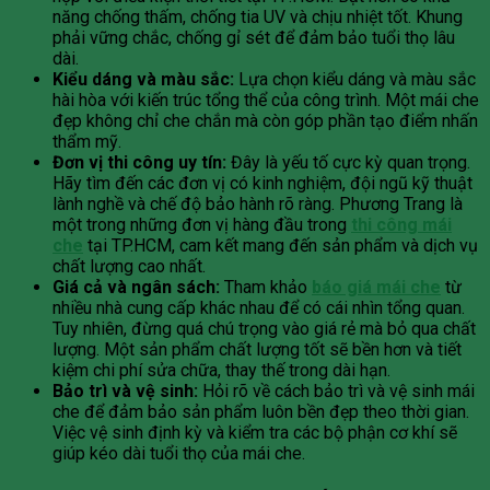
năng chống thấm, chống tia UV và chịu nhiệt tốt. Khung
phải vững chắc, chống gỉ sét để đảm bảo tuổi thọ lâu
dài.
Kiểu dáng và màu sắc:
Lựa chọn kiểu dáng và màu sắc
hài hòa với kiến trúc tổng thể của công trình. Một mái che
đẹp không chỉ che chắn mà còn góp phần tạo điểm nhấn
thẩm mỹ.
Đơn vị thi công uy tín:
Đây là yếu tố cực kỳ quan trọng.
Hãy tìm đến các đơn vị có kinh nghiệm, đội ngũ kỹ thuật
lành nghề và chế độ bảo hành rõ ràng. Phương Trang là
một trong những đơn vị hàng đầu trong
thi công mái
che
tại TP.HCM, cam kết mang đến sản phẩm và dịch vụ
chất lượng cao nhất.
Giá cả và ngân sách:
Tham khảo
báo giá mái che
từ
nhiều nhà cung cấp khác nhau để có cái nhìn tổng quan.
Tuy nhiên, đừng quá chú trọng vào giá rẻ mà bỏ qua chất
lượng. Một sản phẩm chất lượng tốt sẽ bền hơn và tiết
kiệm chi phí sửa chữa, thay thế trong dài hạn.
Bảo trì và vệ sinh:
Hỏi rõ về cách bảo trì và vệ sinh mái
che để đảm bảo sản phẩm luôn bền đẹp theo thời gian.
Việc vệ sinh định kỳ và kiểm tra các bộ phận cơ khí sẽ
giúp kéo dài tuổi thọ của mái che.