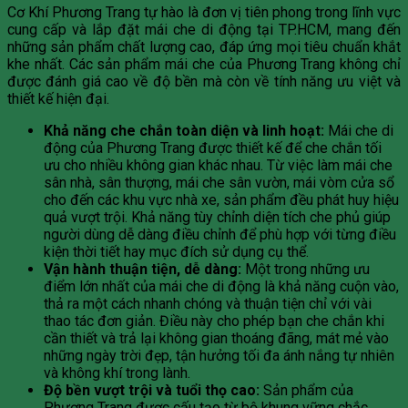
Cơ Khí Phương Trang tự hào là đơn vị tiên phong trong lĩnh vực
cung cấp và lắp đặt mái che di động tại TP.HCM, mang đến
những sản phẩm chất lượng cao, đáp ứng mọi tiêu chuẩn khắt
khe nhất. Các sản phẩm mái che của Phương Trang không chỉ
được đánh giá cao về độ bền mà còn về tính năng ưu việt và
thiết kế hiện đại.
Khả năng che chắn toàn diện và linh hoạt:
Mái che di
động của Phương Trang được thiết kế để che chắn tối
ưu cho nhiều không gian khác nhau. Từ việc làm mái che
sân nhà, sân thượng, mái che sân vườn, mái vòm cửa sổ
cho đến các khu vực nhà xe, sản phẩm đều phát huy hiệu
quả vượt trội. Khả năng tùy chỉnh diện tích che phủ giúp
người dùng dễ dàng điều chỉnh để phù hợp với từng điều
kiện thời tiết hay mục đích sử dụng cụ thể.
Vận hành thuận tiện, dễ dàng:
Một trong những ưu
điểm lớn nhất của mái che di động là khả năng cuộn vào,
thả ra một cách nhanh chóng và thuận tiện chỉ với vài
thao tác đơn giản. Điều này cho phép bạn che chắn khi
cần thiết và trả lại không gian thoáng đãng, mát mẻ vào
những ngày trời đẹp, tận hưởng tối đa ánh nắng tự nhiên
và không khí trong lành.
Độ bền vượt trội và tuổi thọ cao:
Sản phẩm của
Phương Trang được cấu tạo từ bộ khung vững chắc,