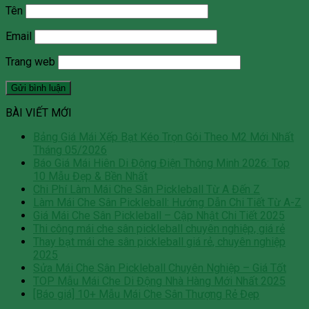
Tên
Email
Trang web
BÀI VIẾT MỚI
Bảng Giá Mái Xếp Bạt Kéo Trọn Gói Theo M2 Mới Nhất
Tháng 05/2026
Báo Giá Mái Hiên Di Động Điện Thông Minh 2026: Top
10 Mẫu Đẹp & Bền Nhất
Chi Phí Làm Mái Che Sân Pickleball Từ A Đến Z
Làm Mái Che Sân Pickleball: Hướng Dẫn Chi Tiết Từ A-Z
Giá Mái Che Sân Pickleball – Cập Nhật Chi Tiết 2025
Thi công mái che sân pickleball chuyên nghiệp, giá rẻ
Thay bạt mái che sân pickleball giá rẻ, chuyên nghiệp
2025
Sửa Mái Che Sân Pickleball Chuyên Nghiệp – Giá Tốt
TOP Mẫu Mái Che Di Động Nhà Hàng Mới Nhất 2025
[Báo giá] 10+ Mẫu Mái Che Sân Thượng Rẻ Đẹp