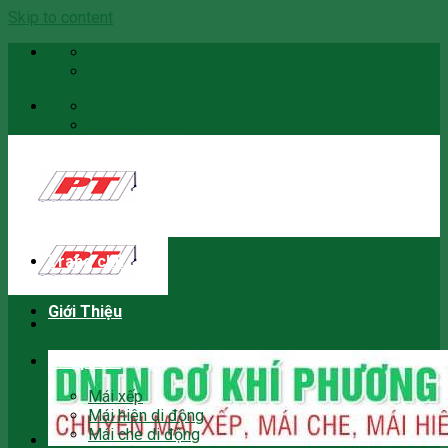
Skip to content
Email
0966059466
Email
0966059466
Trang chủ
Giới Thiệu
Sản phẩm
Mái xếp
Mái hiên di động
Mái che di động