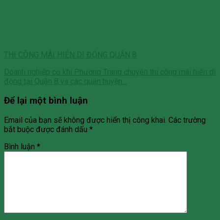
THI CÔNG MÁI HIÊN DI ĐỘNG QUẬN 8
Doanh nghiệp cơ khí Phương Trang chuyên thi công mái hiên di
động tại Quận 8 và các quận huyện...
Để lại một bình luận
Email của bạn sẽ không được hiển thị công khai.
Các trường
bắt buộc được đánh dấu
*
Bình luận
*