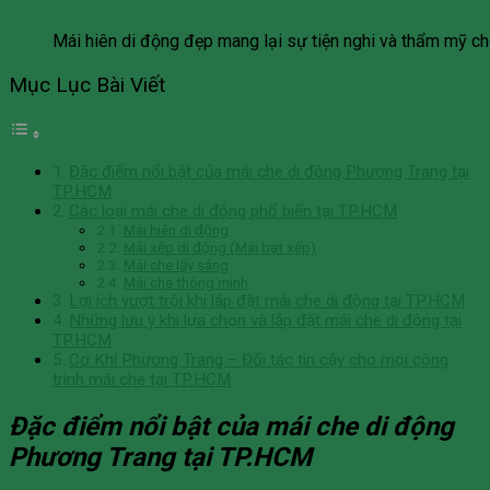
Mái hiên di động đẹp mang lại sự tiện nghi và thẩm mỹ c
Mục Lục Bài Viết
Đặc điểm nổi bật của mái che di động Phương Trang tại
TP.HCM
Các loại mái che di động phổ biến tại TP.HCM
Mái hiên di động
Mái xếp di động (Mái bạt xếp)
Mái che lấy sáng
Mái che thông minh
Lợi ích vượt trội khi lắp đặt mái che di động tại TP.HCM
Những lưu ý khi lựa chọn và lắp đặt mái che di động tại
TP.HCM
Cơ Khí Phương Trang – Đối tác tin cậy cho mọi công
trình mái che tại TP.HCM
Đặc điểm nổi bật của mái che di động
Phương Trang tại TP.HCM