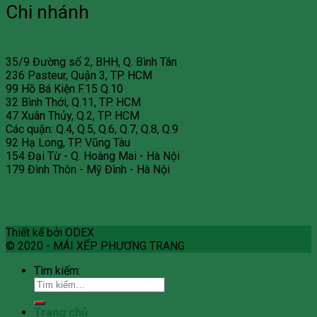
Chi nhánh
35/9 Đường số 2, BHH, Q. Bình Tân
236 Pasteur, Quận 3, TP. HCM
99 Hồ Bá Kiện F.15 Q.10
32 Bình Thới, Q.11, TP. HCM
47 Xuân Thủy, Q.2, TP. HCM
Các quận: Q.4, Q.5, Q.6, Q.7, Q.8, Q.9
92 Hạ Long, TP. Vũng Tàu
154 Đại Từ - Q. Hoàng Mai - Hà Nội
179 Đình Thôn - Mỹ Đình - Hà Nội
Thiết kế bởi ODEX
© 2020 - MÁI XẾP PHƯƠNG TRANG
Tìm kiếm:
Trang chủ