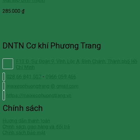
Mái xếp Bình Thạnh
285.000
₫
DNTN Cơ khí Phương Trang
F13 Đ. Sư Đoàn 9, Vĩnh Lộc A, Bình Chánh, Thành phố Hồ
Chí Minh
028 66 841 507
-
0966 059 466
maixepphuongtrang @ gmail.com
https://maixepphuongtrang.vn
Chính sách
Hướng dẫn thanh toán
Chính sách giao hàng và đổi trả
Chính sách bảo mật