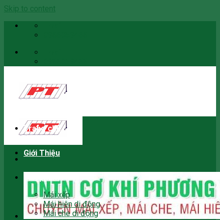
Skip to content
Email
0966059466
Email
0966059466
Trang chủ
Giới Thiệu
Sản phẩm
Mái xếp
Mái hiên di động
Mái che di động