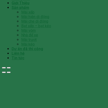
Giới Thiệu
Sản phẩm
Mái xếp
Mái hiên di động
Mái che di động
Bạt xếp – bạt kéo
Mái vòm
Nhà để xe
Mái trượt
Mái kéo
Dự án đã thi công
Liên hệ
Tin tức