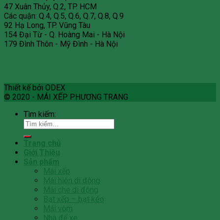
47 Xuân Thủy, Q.2, TP. HCM
Các quận: Q.4, Q.5, Q.6, Q.7, Q.8, Q.9
92 Hạ Long, TP. Vũng Tàu
154 Đại Từ - Q. Hoàng Mai - Hà Nội
179 Đình Thôn - Mỹ Đình - Hà Nội
Thiết kế bởi ODEX
© 2020 - MÁI XẾP PHƯƠNG TRANG
Tìm kiếm:
Trang chủ
Giới Thiệu
Sản phẩm
Mái xếp
Mái hiên di động
Mái che di động
Bạt xếp – bạt kéo
Mái vòm
Nhà để xe