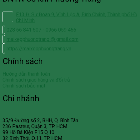
F13 Đ. Sư Đoàn 9, Vĩnh Lộc A, Bình Chánh, Thành phố Hồ
Chí Minh
028 66 841 507
-
0966 059 466
maixepphuongtrang @ gmail.com
https://maixepphuongtrang.vn
Chính sách
Hướng dẫn thanh toán
Chính sách giao hàng và đổi trả
Chính sách bảo mật
Chi nhánh
35/9 Đường số 2, BHH, Q. Bình Tân
236 Pasteur, Quận 3, TP. HCM
99 Hồ Bá Kiện F.15 Q.10
32 Bình Thới, Q.11, TP. HCM