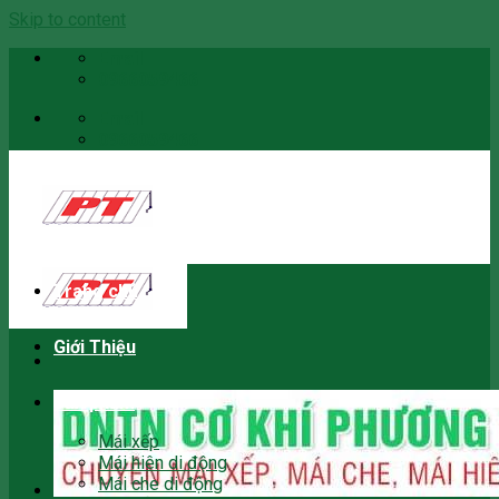
Skip to content
Email
0966059466
Email
0966059466
Trang chủ
Giới Thiệu
Sản phẩm
Mái xếp
Mái hiên di động
Mái che di động