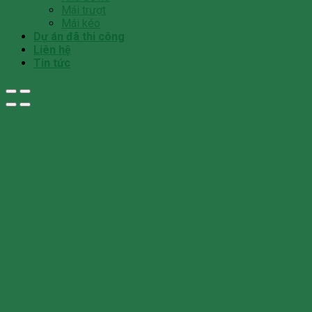
Mái trượt
Mái kéo
Dự án đã thi công
Liên hệ
Tin tức