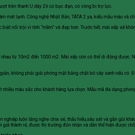
t trên thanh U dày 2li có bạc đạn, có vòng bi trợ lực.
 làm mát lạnh. Công nghệ Nhật Bản, TATA 2 ya, kiểu mẫu màu và c
 biệt nổi trội vì tính “mềm” và đẹp hơn. Trước hết, mái xếp sẽ khô
ác nhau từ 10m2 đến 1000 m2. Mái xếp còn có thể di động được. N
 giản, không phải giải phóng mặt bằng chặt bỏ cây xanh nếu có. Đ
rất nhiều màu sắc cho khách hàng lựa chọn. Mẫu mã đa dạng phong
yên nghiệp.luôn lắng nghe chia sẻ, thấu hiểu,sâu sát và gần gũi kh
với giá thành rẻ, được thị trường đón nhận và dần thể hiện được ch