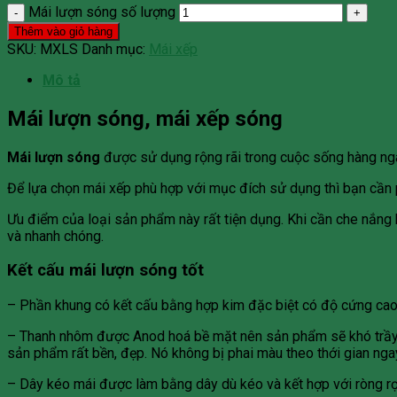
Mái lượn sóng số lượng
Thêm vào giỏ hàng
SKU:
MXLS
Danh mục:
Mái xếp
Mô tả
Mái lượn sóng, mái xếp sóng
Mái lượn sóng
được sử dụng rộng rãi trong cuộc sống hàng ngày
Để lựa chọn mái xếp phù hợp với mục đích sử dụng thì bạn cần 
Ưu điểm của loại sản phẩm này rất tiện dụng. Khi cần che nắng h
và nhanh chóng.
Kết cấu mái lượn sóng tốt
– Phần khung có kết cấu bằng hợp kim đặc biệt có độ cứng ca
– Thanh nhôm được Anod hoá bề mặt nên sản phẩm sẽ khó trầy x
sản phẩm rất bền, đẹp. Nó không bị phai màu theo thới gian nga
– Dây kéo mái được làm bằng dây dù kéo và kết hợp với ròng rọc 