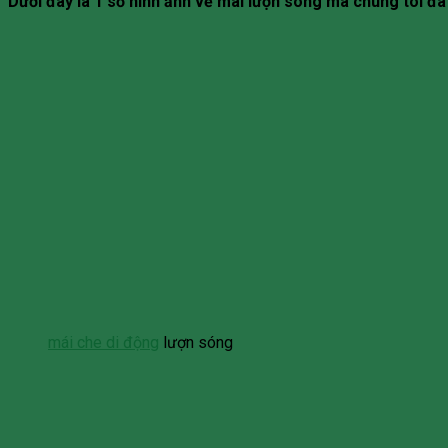
Dưới đây là 1 số hình ảnh về mái lượn sóng mà chúng tôi đã 
mái che di động
lượn sóng