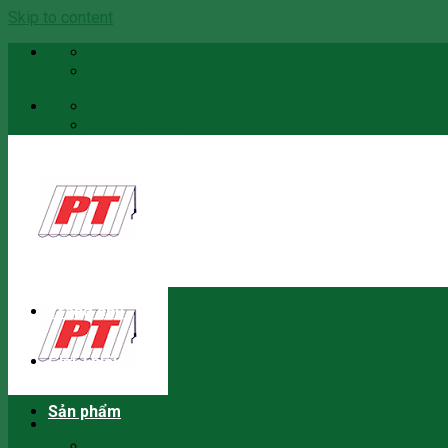
Skip to content
Email
0966059466
Email
0966059466
Trang chủ
Giới Thiệu
Sản phẩm
Mái xếp