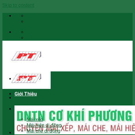
Skip to content
Email
0966059466
Email
0966059466
Trang chủ
Giới Thiệu
Sản phẩm
Mái xếp
Mái hiên di động
Mái che di động