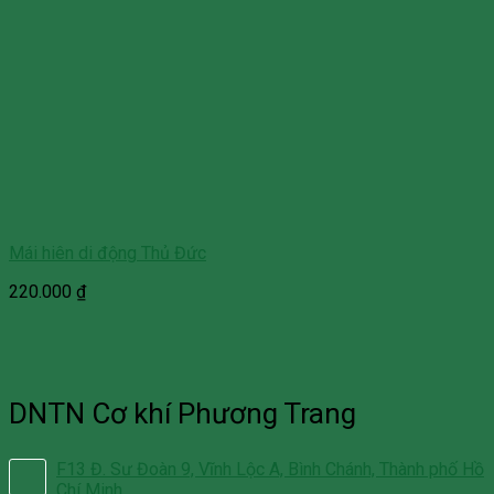
Mái hiên di động Thủ Đức
220.000
₫
DNTN Cơ khí Phương Trang
F13 Đ. Sư Đoàn 9, Vĩnh Lộc A, Bình Chánh, Thành phố Hồ
Chí Minh