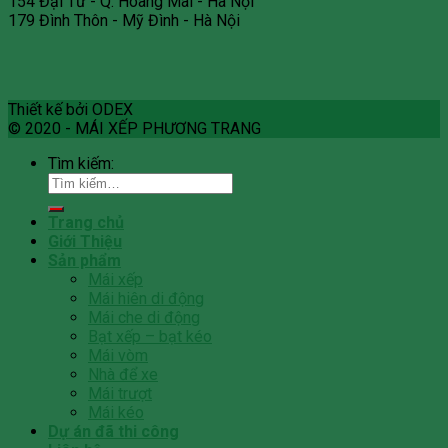
154 Đại Từ - Q. Hoàng Mai - Hà Nội
179 Đình Thôn - Mỹ Đình - Hà Nội
Thiết kế bởi ODEX
© 2020 - MÁI XẾP PHƯƠNG TRANG
Tìm kiếm:
Trang chủ
Giới Thiệu
Sản phẩm
Mái xếp
Mái hiên di động
Mái che di động
Bạt xếp – bạt kéo
Mái vòm
Nhà để xe
Mái trượt
Mái kéo
Dự án đã thi công