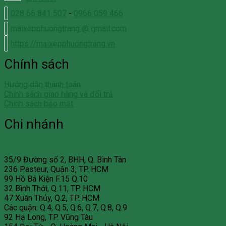
028 66 841 507
-
0966 059 466
maixepphuongtrang @ gmail.com
https://maixepphuongtrang.vn
Chính sách
Hướng dẫn thanh toán
Chính sách giao hàng và đổi trả
Chính sách bảo mật
Chi nhánh
35/9 Đường số 2, BHH, Q. Bình Tân
236 Pasteur, Quận 3, TP. HCM
99 Hồ Bá Kiện F.15 Q.10
32 Bình Thới, Q.11, TP. HCM
47 Xuân Thủy, Q.2, TP. HCM
Các quận: Q.4, Q.5, Q.6, Q.7, Q.8, Q.9
92 Hạ Long, TP. Vũng Tàu