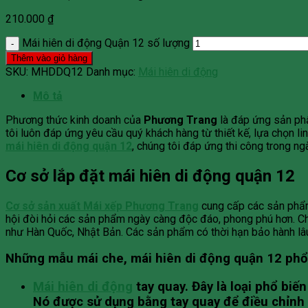
210.000
₫
Mái hiên di động Quận 12 số lượng
Thêm vào giỏ hàng
SKU:
MHDDQ12
Danh mục:
Mái hiên di động
Mô tả
Phương thức kinh doanh của
Phương Trang
là đáp ứng sản phẩ
tôi luôn đáp ứng yêu cầu quý khách hàng từ thiết kế, lựa chọn lin
mái hiên di động quận 12
, chúng tôi đáp ứng thi công trong n
Cơ sở lắp đặt mái hiên di động quận 12
Cơ sở sản xuất Mái xếp Phương Trang
cung cấp các sản phẩm 
hội đòi hỏi các sản phẩm ngày càng độc đáo, phong phú hơn. Chún
như Hàn Quốc, Nhật Bản. Các sản phẩm có thời hạn bảo hành lâu 
Những mẫu mái che, mái hiên di động quận 12 phổ
Mái hiên di động
tay quay. Đây là loại phổ bi
Nó được sử dụng bằng tay quay để điều chỉnh 