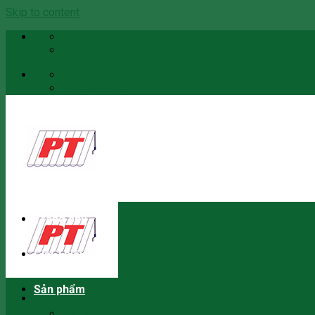
Skip to content
Email
0966059466
Email
0966059466
Trang chủ
Giới Thiệu
Sản phẩm
Mái xếp