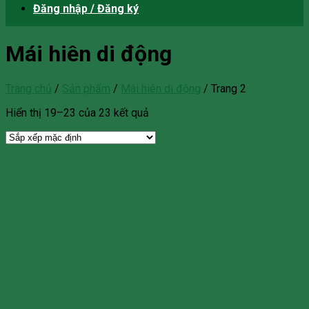
Đăng nhập / Đăng ký
Mái hiên di động
Trang chủ
/
Sản phẩm
/
Mái hiên di động
/
Trang 2
Hiển thị 19–23 của 23 kết quả