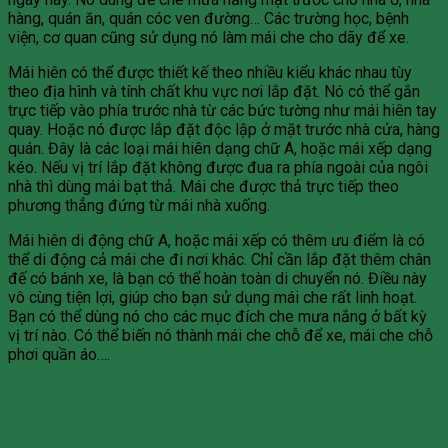
hàng, quán ăn, quán cóc ven đường… Các trường học, bệnh
viện, cơ quan cũng sử dụng nó làm mái che cho dãy để xe.
Mái hiên có thể được thiết kế theo nhiều kiểu khác nhau tùy
theo địa hình và tính chất khu vực nơi lắp đặt. Nó có thể gắn
trực tiếp vào phía trước nhà từ các bức tường như mái hiên tay
quay. Hoặc nó được lắp đặt độc lập ở mặt trước nhà cửa, hàng
quán. Đây là các loại mái hiên dạng chữ A, hoặc mái xếp dạng
kéo. Nếu vị trí lắp đặt không được đua ra phía ngoài của ngôi
nhà thì dùng mái bạt thả. Mái che được thả trực tiếp theo
phương thẳng đứng từ mái nhà xuống.
Mái hiên di động chữ A, hoặc mái xếp có thêm ưu điểm là có
thể di động cả mái che đi nơi khác. Chỉ cần lắp đặt thêm chân
đế có bánh xe, là bạn có thể hoàn toàn di chuyển nó. Điều này
vô cùng tiện lợi, giúp cho bạn sử dụng mái che rất linh hoạt.
Bạn có thể dùng nó cho các mục đích che mưa nắng ở bất kỳ
vị trí nào. Có thể biến nó thành mái che chỗ để xe, mái che chỗ
phơi quần áo….