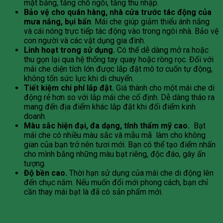
mặt bằng, tăng chỗ ngồi, tăng thu nhập.
Bảo vệ cho quán hàng, nhà cửa trước tác động của
mưa nắng, bụi bẩn
. Mái che giúp giảm thiểu ánh nắng
và cái nóng trực tiếp tác động vào trong ngôi nhà. Bảo vệ
con người và các vật dụng gia đình.
Linh hoạt trong sử dụng.
Có thể dễ dàng mở ra hoặc
thu gọn lại qua hệ thống tay quay hoặc ròng rọc. Đối với
mái che diện tích lớn được lắp đặt mô tơ cuốn tự động,
không tốn sức lực khi di chuyển.
Tiết kiệm chi phí lắp đặt.
Giá thành cho một mái che di
động rẻ hơn so với lắp mái che cố định. Dễ dàng tháo ra
mang đến địa điểm khác lắp đặt khi đổi điểm kinh
doanh.
Màu sắc hiện đại, đa dạng, tính thẩm mỹ cao.
Bạt
mái che có nhiều màu sắc và mẫu mã làm cho không
gian của bạn trở nên tươi mới. Bạn có thể tạo điểm nhấn
cho mình bằng những màu bạt riêng, độc đáo, gây ấn
tượng.
Độ bền cao.
Thời hạn sử dụng của mái che di động lên
đến chục năm. Nếu muốn đổi mới phong cách, bạn chỉ
cần thay mái bạt là đã có sản phẩm mới.