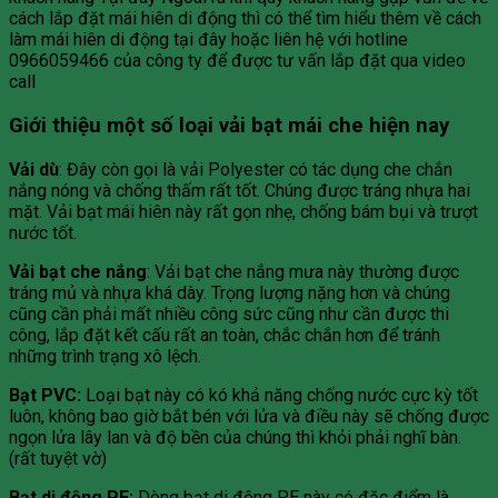
cách lắp đặt mái hiên di động thì có thể tìm hiểu thêm về cách
làm mái hiên di động tại đây hoặc liên hệ với hotline
0966059466 của công ty để được tư vấn lắp đặt qua video
call
Giới thiệu một số loại vải bạt mái che hiện nay
Vải dù
: Đây còn gọi là vải Polyester có tác dụng che chắn
nắng nóng và chống thấm rất tốt. Chúng được tráng nhựa hai
mặt. Vải bạt mái hiên này rất gọn nhẹ, chống bám bụi và trượt
nước tốt.
Vải bạt che nắng
: Vải bạt che nắng mưa này thường được
tráng mủ và nhựa khá dày. Trọng lượng nặng hơn và chúng
cũng cần phải mất nhiều công sức cũng như cần được thi
công, lắp đặt kết cấu rất an toàn, chắc chắn hơn để tránh
những trình trạng xô lệch.
Bạt PVC:
Loại bạt này có kó khả năng chống nước cực kỳ tốt
luôn, không bao giờ bắt bén với lửa và điều này sẽ chống được
ngọn lửa lây lan và độ bền của chúng thì khỏi phải nghĩ bàn.
(rất tuyệt vờ)
Bạt di động PE:
Dòng bạt di động PE này có đặc điểm là