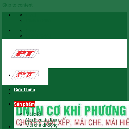
Skip to content
Email
0966059466
Email
0966059466
Trang chủ
Giới Thiệu
Sản phẩm
Mái xếp
Mái hiên di động
Mái che di động